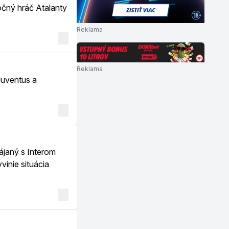
čný hráč Atalanty
Reklama
Reklama
Juventus a
ájaný s Interom
vinie situácia