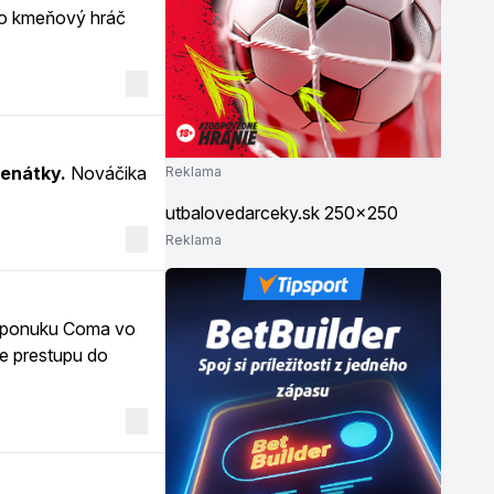
ko kmeňový hráč
Benátky.
Nováčika
Reklama
Reklama
 ponuku Coma vo
je prestupu do