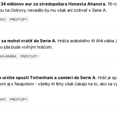
34 miliónov eur za stredopoliara Honesta Ahanora.
18-ro
pu na Ostrovy, nevadilo by mu však ani zotrvať v Serie A.
SKO
PRESTUPY
 sa mohol vrátiť do Serie A.
Hráča arabského Al Ahli vábia 
ho júla bude voľným hráčom.
KÁ ARÁBIA
PRESTUPY
o určite opustí Tottenham a zamieri do Serie A.
Hráč je sp
om aj s Neapolom - všetky tri tímy však čakajú na to, ako sa vy
SKO
PRESTUPY