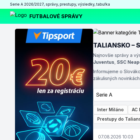
Serie A 2026/2027, správy, prestupy, výsledky, tabuľka
FUTBALOVÉ SPRÁVY
TALIANSKO – Ser
Najnovšie správy a výs
Juventus
,
SSC Neap
Informujeme o Slováko
zákulisných novinkách 
Inter Miláno
AC 
Prestupy do Talian
07.08.2026 10:03