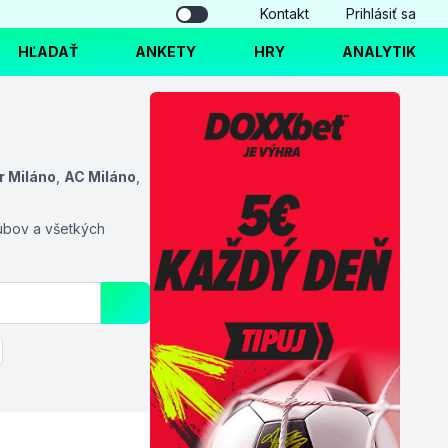
Kontakt
Prihlásiť sa
HĽADAŤ
ANKETY
HRY
ANALYTIK
r Miláno
,
AC Miláno
,
ubov a všetkých