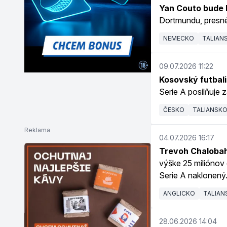
Yan Couto bude 
Dortmundu, presné
NEMECKO
TALIAN
09.07.2026 11:22
Kosovský futbali
Serie A posilňuje z
ČESKO
TALIANSK
Reklama
04.07.2026 16:17
Trevoh Chalobah 
výške 25 miliónov 
Serie A naklonený
ANGLICKO
TALIAN
28.06.2026 14:04