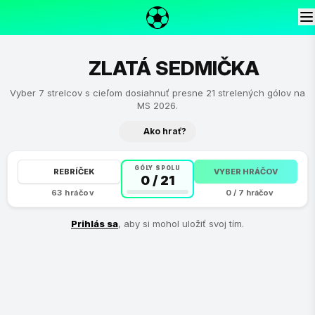
ZLATÁ SEDMIČKA
Vyber 7 strelcov s cieľom dosiahnuť presne 21 strelených gólov na
MS 2026.
Ako hrať?
GÓLY SPOLU
REBRÍČEK
VYBER HRÁČOV
0 / 21
63 hráčov
0 / 7 hráčov
Prihlás sa
, aby si mohol uložiť svoj tím.
1. Zostav tím práve
7 hráčov
z MS 2026.