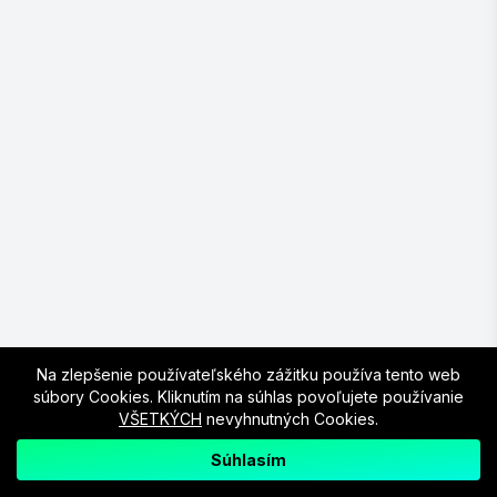
Všetky
ARG
BRA
ENG
FRA
GER
Krajina:
2. Klikni na prázdny slot a vyber si hráča. Môžeš
POR
ESP
filtrovať podľa mena aj krajiny.
3. Tvoj cieľ je dosiahnuť presne
21 gólov
tvojich
Zoradiť:
Popularita
Góly
Meno
hráčov.
Hráč, ktorý už
strelil gól
, je uzamknutý –
Nenašli sa žiadni dostupní hráči.
nemôžeš ho odstrániť ani vymeniť.
Ak celkový počet gólov
presiahne 21
, v hre
končíš.
Hráči v zozname sú zoradení podľa popularity
medzi používateľmi.
Na zlepšenie používateľského zážitku používa tento web
súbory Cookies. Kliknutím na súhlas povoľujete používanie
VŠETKÝCH
nevyhnutných Cookies.
Súhlasím