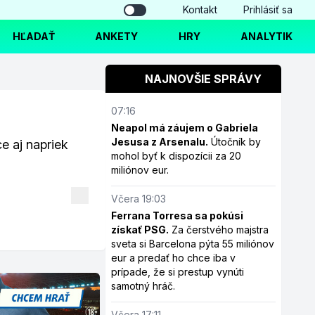
Kontakt
Prihlásiť sa
HĽADAŤ
ANKETY
HRY
ANALYTIK
NAJNOVŠIE SPRÁVY
07:16
Neapol má záujem o Gabriela
Jesusa z Arsenalu.
Útočník by
 aj napriek
mohol byť k dispozícii za 20
miliónov eur.
Včera 19:03
Ferrana Torresa sa pokúsi
získať PSG.
Za čerstvého majstra
sveta si Barcelona pýta 55 miliónov
eur a predať ho chce iba v
prípade, že si prestup vynúti
samotný hráč.
Včera 17:11