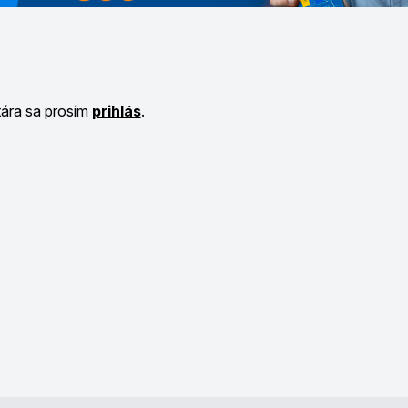
tára sa prosím
prihlás
.