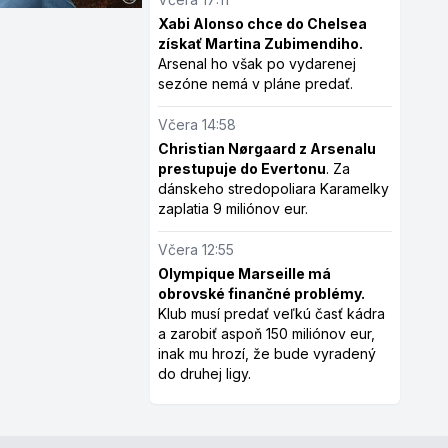
Xabi Alonso chce do Chelsea
získať Martina Zubimendiho.
Arsenal ho však po vydarenej
sezóne nemá v pláne predať.
Včera 14:58
Christian Nørgaard z Arsenalu
prestupuje do Evertonu
. Za
dánskeho stredopoliara Karamelky
zaplatia 9 miliónov eur.
Včera 12:55
Olympique Marseille má
obrovské finančné problémy.
Klub musí predať veľkú časť kádra
a zarobiť aspoň 150 miliónov eur,
inak mu hrozí, že bude vyradený
do druhej ligy.