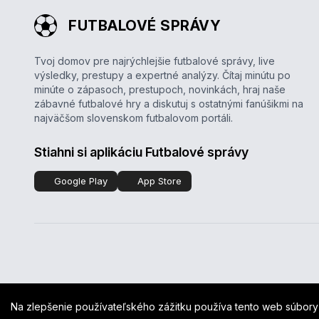
FUTBALOVÉ SPRÁVY
Tvoj domov pre najrýchlejšie futbalové správy, live
výsledky, prestupy a expertné analýzy. Čítaj minútu po
minúte o zápasoch, prestupoch, novinkách, hraj naše
zábavné futbalové hry a diskutuj s ostatnými fanúšikmi na
najväčšom slovenskom futbalovom portáli.
Stiahni si aplikáciu Futbalové správy
Google Play
App Store
Na zlepšenie používateľského zážitku používa tento web súbory 