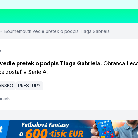
>
Bournemouth vedie pretek o podpis Tiaga Gabriela
5
edie pretek o podpis Tiaga Gabriela.
Obranca Lecce
e zostať v Serie A.
IANSKO
PRESTUPY
iniek