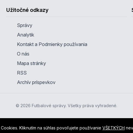
Užitočné odkazy
Správy
Analytik
Kontakt a Podmienky používania
O nás
Mapa stránky
RSS
Archív príspevkov
© 2026 Futbalové správy. Všetky práva vyhradené.
Cookies. Kliknutím na súhlas povoľujete používanie
VŠETKÝCH
nev