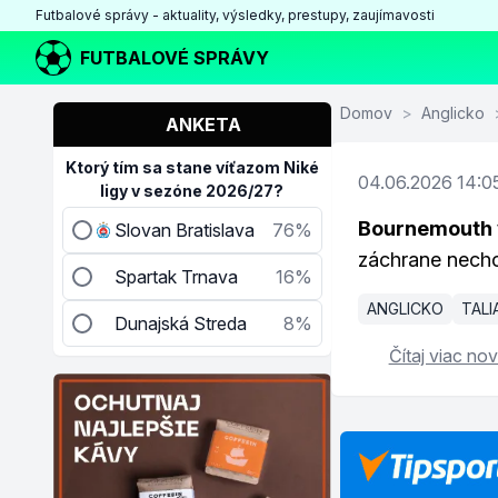
Futbalové správy - aktuality, výsledky, prestupy, zaujímavosti
FUTBALOVÉ SPRÁVY
Domov
>
Anglicko
ANKETA
Ktorý tím sa stane víťazom Niké
04.06.2026 14:0
ligy v sezóne 2026/27?
Bournemouth v
Slovan Bratislava
76%
záchrane nechc
Spartak Trnava
16%
ANGLICKO
TAL
Dunajská Streda
8%
Čítaj viac nov