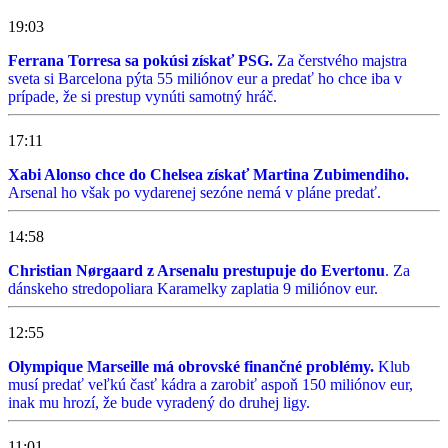
19:03
Ferrana Torresa sa pokúsi získať PSG.
Za čerstvého majstra
sveta si Barcelona pýta 55 miliónov eur a predať ho chce iba v
prípade, že si prestup vynúti samotný hráč.
17:11
Xabi Alonso chce do Chelsea získať Martina Zubimendiho.
Arsenal ho však po vydarenej sezóne nemá v pláne predať.
14:58
Christian Nørgaard z Arsenalu prestupuje do Evertonu
. Za
dánskeho stredopoliara Karamelky zaplatia 9 miliónov eur.
12:55
Olympique Marseille má obrovské finančné problémy.
Klub
musí predať veľkú časť kádra a zarobiť aspoň 150 miliónov eur,
inak mu hrozí, že bude vyradený do druhej ligy.
11:01