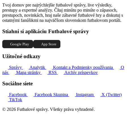
Tvoj domov pre najrýchlejšie futbalové správy, live výsledky,
prestupy a expertné analýzy. Čítaj minútu po minúte o zápasoch,
prestupoch, novinkách, hraj naše zábavné futbalové hry a diskutuj s
ostatnými fanúšikmi na najväčšom slovenskom futbalovom portáli.
Stiahni si aplikáciu Futbalové správy
Google Play
App Store
Užitočné odkazy
Správy
Analytik
Kontakt a Podmienky používania
O
nás
Mapa stránky
RSS
Archív príspevkov
Sociálne siete
Facebook
Facebook Skupina
Instagram
X (Twitter)
TikTok
© 2026 Futbalové správy. Všetky práva vyhradené.