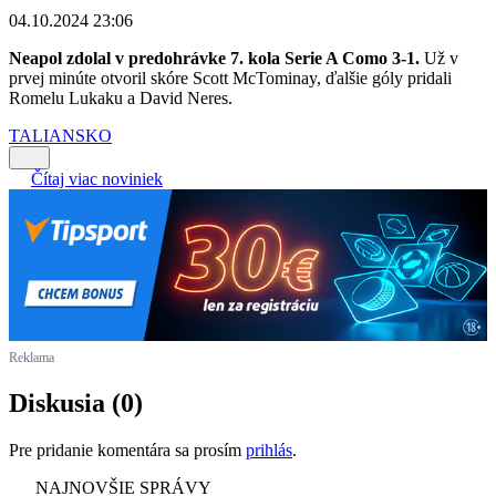
04.10.2024 23:06
Neapol zdolal v predohrávke 7. kola Serie A Como 3-1.
Už v
prvej minúte otvoril skóre Scott McTominay, ďalšie góly pridali
Romelu Lukaku a David Neres.
TALIANSKO
Čítaj viac noviniek
Reklama
Diskusia (0)
Pre pridanie komentára sa prosím
prihlás
.
NAJNOVŠIE SPRÁVY