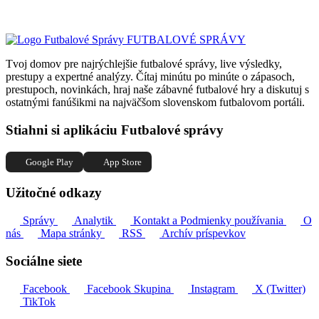
FUTBALOVÉ SPRÁVY
Tvoj domov pre najrýchlejšie futbalové správy, live výsledky,
prestupy a expertné analýzy. Čítaj minútu po minúte o zápasoch,
prestupoch, novinkách, hraj naše zábavné futbalové hry a diskutuj s
ostatnými fanúšikmi na najväčšom slovenskom futbalovom portáli.
Stiahni si aplikáciu Futbalové správy
Google Play
App Store
Užitočné odkazy
Správy
Analytik
Kontakt a Podmienky používania
O
nás
Mapa stránky
RSS
Archív príspevkov
Sociálne siete
Facebook
Facebook Skupina
Instagram
X (Twitter)
TikTok