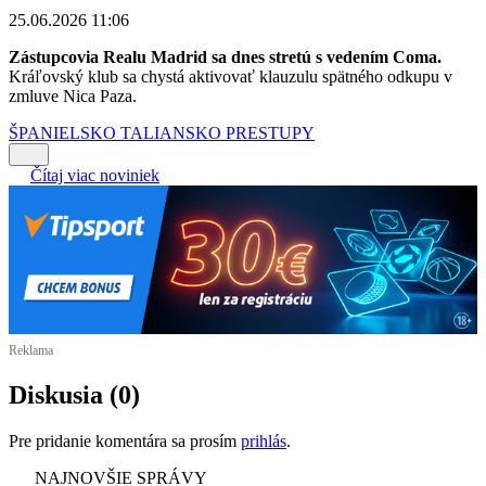
25.06.2026 11:06
Zástupcovia Realu Madrid sa dnes stretú s vedením Coma.
Kráľovský klub sa chystá aktivovať klauzulu spätného odkupu v
zmluve Nica Paza.
ŠPANIELSKO
TALIANSKO
PRESTUPY
Čítaj viac noviniek
Reklama
Diskusia (0)
Pre pridanie komentára sa prosím
prihlás
.
NAJNOVŠIE SPRÁVY