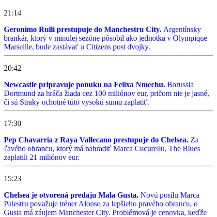
21:14
Geronimo Rulli prestupuje do Manchestru City.
Argentínsky
brankár, ktorý v minulej sezóne pôsobil ako jednotka v Olympique
Marseille, bude zastávať u Citizens post dvojky.
20:42
Newcastle pripravuje ponuku na Felixa Nmechu.
Borussia
Dortmund za hráča žiada cez 100 miliónov eur, pričom nie je jasné,
či sú Straky ochotné túto vysokú sumu zaplatiť.
17:30
Pep Chavarria z Raya Vallecano prestupuje do Chelsea.
Za
ľavého obrancu, ktorý má nahradiť Marca Cucurellu, The Blues
zaplatili 21 miliónov eur.
15:23
Chelsea je otvorená predaju Mala Gusta.
Novú posilu Marca
Palestru považuje tréner Alonso za lepšieho pravého obrancu, o
Gusta má záujem Manchester City. Problémová je cenovka, keďže