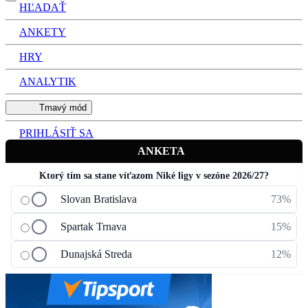
HĽADAŤ
ANKETY
HRY
ANALYTIK
Tmavý mód
PRIHLÁSIŤ SA
ANKETA
Ktorý tím sa stane víťazom Niké ligy v sezóne 2026/27?
Slovan Bratislava
73%
Spartak Trnava
15%
Dunajská Streda
12%