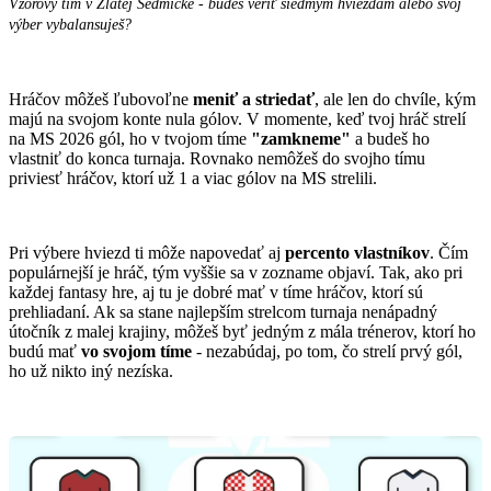
Vzorový tím v Zlatej Sedmičke - budeš veriť siedmym hviezdam alebo svoj
výber vybalansuješ?
Hráčov môžeš ľubovoľne
meniť a striedať
, ale len do chvíle, kým
majú na svojom konte nula gólov. V momente, keď tvoj hráč strelí
na MS 2026 gól, ho v tvojom tíme
"zamkneme"
a budeš ho
vlastniť do konca turnaja. Rovnako nemôžeš do svojho tímu
priviesť hráčov, ktorí už 1 a viac gólov na MS strelili.
Pri výbere hviezd ti môže napovedať aj
percento vlastníkov
. Čím
populárnejší je hráč, tým vyššie sa v zozname objaví. Tak, ako pri
každej fantasy hre, aj tu je dobré mať v tíme hráčov, ktorí sú
prehliadaní. Ak sa stane najlepším strelcom turnaja nenápadný
útočník z malej krajiny, môžeš byť jedným z mála trénerov, ktorí ho
budú mať
vo svojom tíme
- nezabúdaj, po tom, čo strelí prvý gól,
ho už nikto iný nezíska.