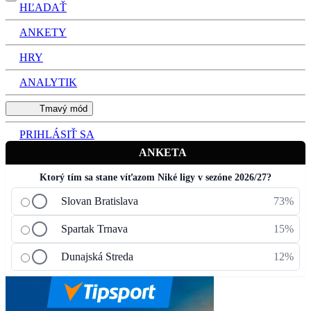
HĽADAŤ
ANKETY
HRY
ANALYTIK
Tmavý mód
PRIHLÁSIŤ SA
ANKETA
Ktorý tím sa stane víťazom Niké ligy v sezóne 2026/27?
Slovan Bratislava
73%
Spartak Trnava
15%
Dunajská Streda
12%