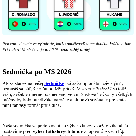
Percento vlastníctva vyjadruje, koľko používateľov má daného hráča v tíme.
Pri Lukovi Modrićovi je to 50 %, teda každý druhý.
Sedmička po MS 2026
Ak sa staneš na našej
Sedmičke
počas šampionátu "závislým",
nemusíš sa báť, že o ňu po MS prídeš. V sezóne 2026/27 sa totiž
vráti, avšak v mierne pozmenenej verzii. Sledovať výkony všetkých
hráčov by bolo pre diváka náročné a klubová sezóna je pre tento
mini-fantasy formát príliš dlhá.
Naša sedmička sa preto zmení na výber klubov - každý víkend ťa
postavíme pred
výber futbalových tímov
z top európskych líg.