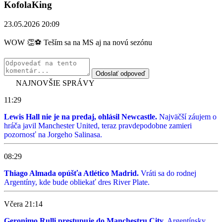
KofolaKing
23.05.2026 20:09
WOW 👏⚽ Teším sa na MS aj na novú sezónu
Odoslať odpoveď
NAJNOVŠIE SPRÁVY
11:29
Lewis Hall nie je na predaj, ohlásil Newcastle.
Najväčší záujem o
hráča javil Manchester United, teraz pravdepodobne zamieri
pozornosť na Jorgeho Salinasa.
08:29
Thiago Almada opúšťa Atlético Madrid.
Vráti sa do rodnej
Argentíny, kde bude obliekať dres River Plate.
Včera 21:14
Geronimo Rulli prestupuje do Manchestru City.
Argentínsky