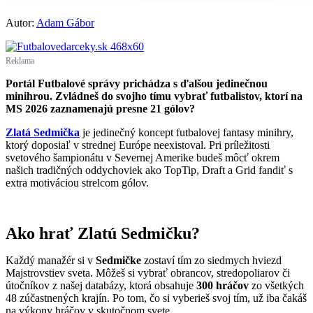
Autor:
Adam Gábor
Reklama
Portál Futbalové správy prichádza s ďalšou jedinečnou
minihrou. Zvládneš do svojho tímu vybrať futbalistov, ktorí na
MS 2026 zaznamenajú presne 21 gólov?
Zlatá Sedmička
je jedinečný koncept futbalovej fantasy minihry,
ktorý doposiaľ v strednej Európe neexistoval. Pri príležitosti
svetového šampionátu v Severnej Amerike budeš môcť okrem
našich tradičných oddychoviek ako TopTip, Draft a Grid fandiť s
extra motiváciou strelcom gólov.
Ako hrať Zlatú Sedmičku?
Každý manažér si v
Sedmičke
zostaví tím zo siedmych hviezd
Majstrovstiev sveta. Môžeš si vybrať obrancov, stredopoliarov či
útočníkov z našej databázy, ktorá obsahuje
300 hráčov
zo všetkých
48 zúčastnených krajín. Po tom, čo si vyberieš svoj tím, už iba čakáš
na výkony hráčov v skutočnom svete.