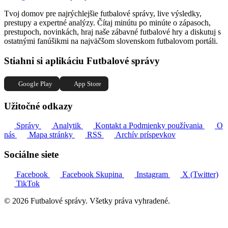
Tvoj domov pre najrýchlejšie futbalové správy, live výsledky,
prestupy a expertné analýzy. Čítaj minútu po minúte o zápasoch,
prestupoch, novinkách, hraj naše zábavné futbalové hry a diskutuj s
ostatnými fanúšikmi na najväčšom slovenskom futbalovom portáli.
Stiahni si aplikáciu Futbalové správy
Google Play
App Store
Užitočné odkazy
Správy
Analytik
Kontakt a Podmienky používania
O
nás
Mapa stránky
RSS
Archív príspevkov
Sociálne siete
Facebook
Facebook Skupina
Instagram
X (Twitter)
TikTok
© 2026 Futbalové správy. Všetky práva vyhradené.