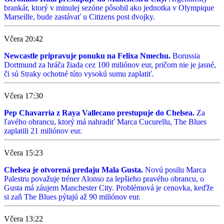
brankár, ktorý v minulej sezóne pôsobil ako jednotka v Olympique
Marseille, bude zastávať u Citizens post dvojky.
Včera 20:42
Newcastle pripravuje ponuku na Felixa Nmechu.
Borussia
Dortmund za hráča žiada cez 100 miliónov eur, pričom nie je jasné,
či sú Straky ochotné túto vysokú sumu zaplatiť.
Včera 17:30
Pep Chavarria z Raya Vallecano prestupuje do Chelsea.
Za
ľavého obrancu, ktorý má nahradiť Marca Cucurellu, The Blues
zaplatili 21 miliónov eur.
Včera 15:23
Chelsea je otvorená predaju Mala Gusta.
Novú posilu Marca
Palestru považuje tréner Alonso za lepšieho pravého obrancu, o
Gusta má záujem Manchester City. Problémová je cenovka, keďže
si zaň The Blues pýtajú až 90 miliónov eur.
Včera 13:22