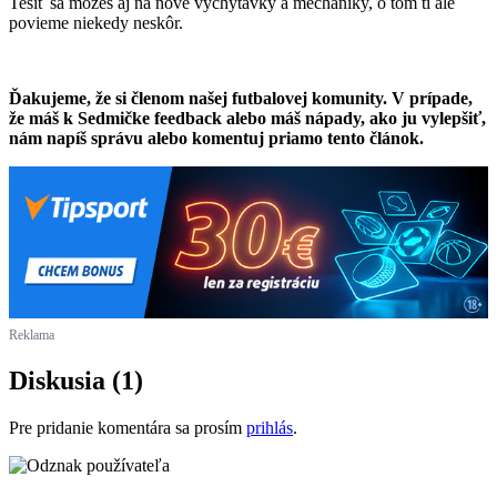
Tešiť sa môžeš aj na nové vychytávky a mechaniky, o tom ti ale
povieme niekedy neskôr.
Ďakujeme, že si členom našej futbalovej komunity. V prípade,
že máš k Sedmičke feedback alebo máš nápady, ako ju vylepšiť,
nám napíš správu alebo komentuj priamo tento článok.
Reklama
Diskusia (1)
Pre pridanie komentára sa prosím
prihlás
.