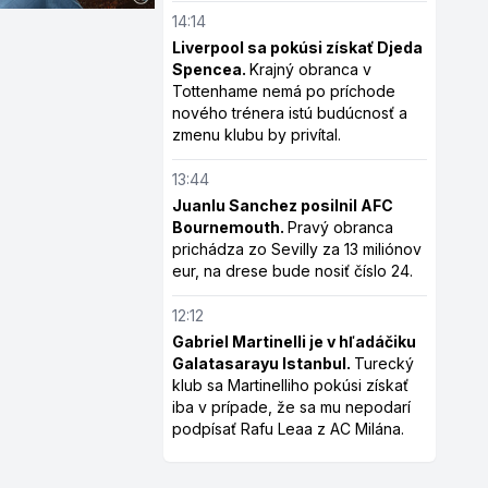
14:14
Liverpool sa pokúsi získať Djeda
Spencea.
Krajný obranca v
Tottenhame nemá po príchode
nového trénera istú budúcnosť a
zmenu klubu by privítal.
13:44
Juanlu Sanchez posilnil AFC
Bournemouth.
Pravý obranca
prichádza zo Sevilly za 13 miliónov
eur, na drese bude nosiť číslo 24.
12:12
Gabriel Martinelli je v hľadáčiku
Galatasarayu Istanbul.
Turecký
klub sa Martinelliho pokúsi získať
iba v prípade, že sa mu nepodarí
podpísať Rafu Leaa z AC Milána.