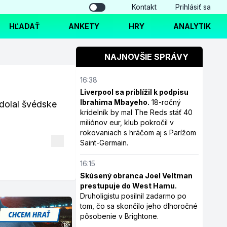
Kontakt
Prihlásiť sa
HĽADAŤ
ANKETY
HRY
ANALYTIK
NAJNOVŠIE SPRÁVY
16:38
Liverpool sa priblížil k podpisu
Ibrahima Mbayeho.
18-ročný
dolal švédske
krídelník by mal The Reds stáť 40
miliónov eur, klub pokročil v
rokovaniach s hráčom aj s Parížom
Saint-Germain.
16:15
Skúsený obranca Joel Veltman
prestupuje do West Hamu.
Druholigistu posilnil zadarmo po
tom, čo sa skončilo jeho dlhoročné
pôsobenie v Brightone.