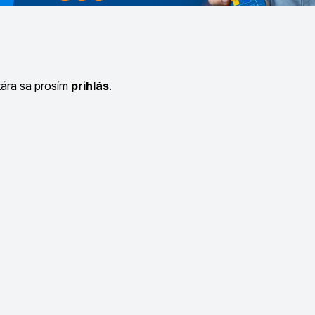
tára sa prosím
prihlás
.