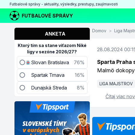
Futbalové správy - aktuality, výsledky, prestupy, zaujímavosti
FUTBALOVÉ SPRÁVY
Domov
>
Liga Majst
ANKETA
Ktorý tím sa stane víťazom Niké
28.08.2024 00:1
ligy v sezóne 2026/27?
Sparta Praha s
Slovan Bratislava
76%
Malmö dokopy 
Spartak Trnava
16%
LIGA MAJSTROV
Dunajská Streda
8%
Čítaj viac nov