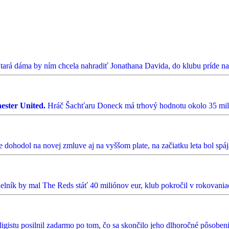
tará dáma by ním chcela nahradiť Jonathana Davida, do klubu príde na 
ester United.
Hráč Šachťaru Doneck má trhový hodnotu okolo 35 mili
 dohodol na novej zmluve aj na vyššom plate, na začiatku leta bol spá
elník by mal The Reds stáť 40 miliónov eur, klub pokročil v rokovania
igistu posilnil zadarmo po tom, čo sa skončilo jeho dlhoročné pôsoben