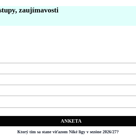
stupy, zaujímavosti
ANKETA
Ktorý tím sa stane víťazom Niké ligy v sezóne 2026/27?