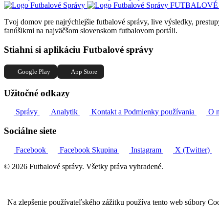
FUTBALOVÉ
Tvoj domov pre najrýchlejšie futbalové správy, live výsledky, prestup
fanúšikmi na najväčšom slovenskom futbalovom portáli.
Stiahni si aplikáciu Futbalové správy
Google Play
App Store
Užitočné odkazy
Správy
Analytik
Kontakt a Podmienky používania
O 
Sociálne siete
Facebook
Facebook Skupina
Instagram
X (Twitter)
© 2026 Futbalové správy. Všetky práva vyhradené.
Na zlepšenie používateľského zážitku používa tento web súbory Coo