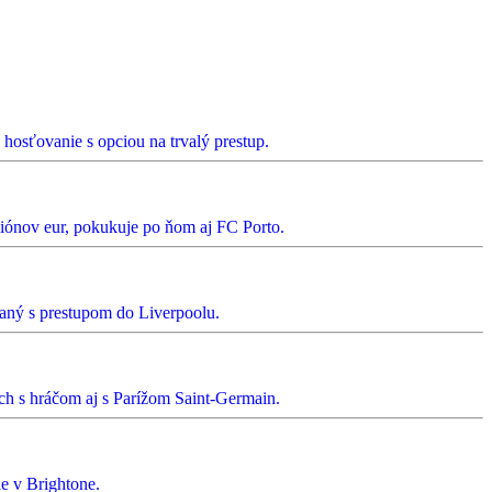
hosťovanie s opciou na trvalý prestup.
ónov eur, pokukuje po ňom aj FC Porto.
janý s prestupom do Liverpoolu.
ch s hráčom aj s Parížom Saint-Germain.
ie v Brightone.