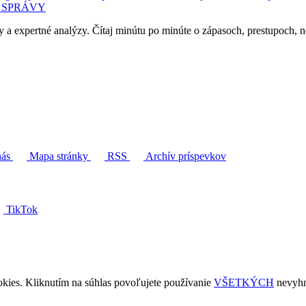
 SPRÁVY
y a expertné analýzy. Čítaj minútu po minúte o zápasoch, prestupoch, n
nás
Mapa stránky
RSS
Archív príspevkov
TikTok
kies. Kliknutím na súhlas povoľujete používanie
VŠETKÝCH
nevyhn