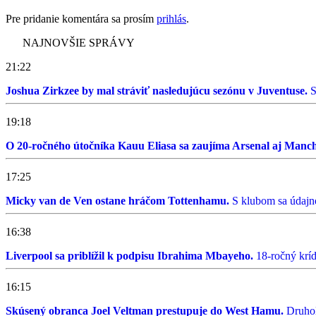
Pre pridanie komentára sa prosím
prihlás
.
NAJNOVŠIE SPRÁVY
21:22
Joshua Zirkzee by mal stráviť nasledujúcu sezónu v Juventuse.
S
19:18
O 20-ročného útočníka Kauu Eliasa sa zaujíma Arsenal aj Manch
17:25
Micky van de Ven ostane hráčom Tottenhamu.
S klubom sa údajne
16:38
Liverpool sa priblížil k podpisu Ibrahima Mbayeho.
18-ročný kríd
16:15
Skúsený obranca Joel Veltman prestupuje do West Hamu.
Druhol