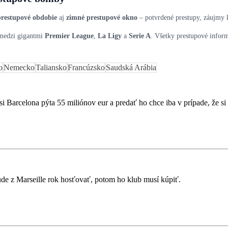
prestupové obdobie
aj
zimné prestupové okno
– potvrdené prestupy, záujmy 
 medzi gigantmi
Premier League
,
La Ligy
a
Serie A
. Všetky prestupové infor
o
Nemecko
Taliansko
Francúzsko
Saudská Arábia
si Barcelona pýta 55 miliónov eur a predať ho chce iba v prípade, že si
ude z Marseille rok hosťovať, potom ho klub musí kúpiť.