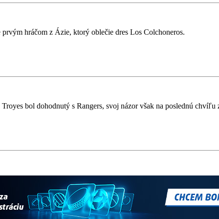
prvým hráčom z Ázie, ktorý oblečie dres Los Colchoneros.
 Troyes bol dohodnutý s Rangers, svoj názor však na poslednú chvíľu 