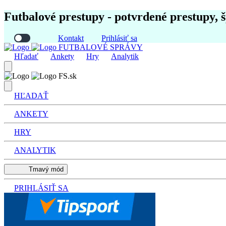
Futbalové prestupy - potvrdené prestupy, 
Kontakt
Prihlásiť sa
FUTBALOVÉ SPRÁVY
Hľadať
Ankety
Hry
Analytik
FS.sk
HĽADAŤ
ANKETY
HRY
ANALYTIK
Tmavý mód
PRIHLÁSIŤ SA