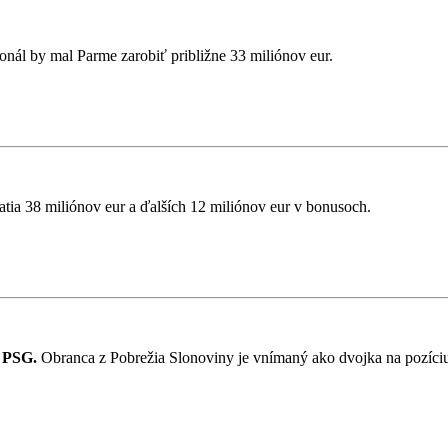
onál by mal Parme zarobiť približne 33 miliónov eur.
atia 38 miliónov eur a ďalších 12 miliónov eur v bonusoch.
o PSG.
Obranca z Pobrežia Slonoviny je vnímaný ako dvojka na pozíc