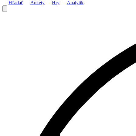
Hľadať
Ankety
Hry
Analytik