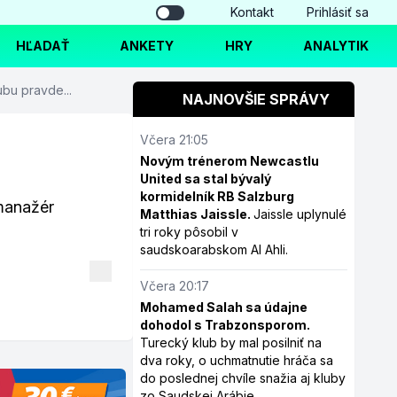
Kontakt
Prihlásiť sa
HĽADAŤ
ANKETY
HRY
ANALYTIK
ubu pravde...
NAJNOVŠIE SPRÁVY
Včera 21:05
Novým trénerom Newcastlu
United sa stal bývalý
kormidelník RB Salzburg
manažér
Matthias Jaissle.
Jaissle uplynulé
tri roky pôsobil v
saudskoarabskom Al Ahli.
Včera 20:17
Mohamed Salah sa údajne
dohodol s Trabzonsporom.
Turecký klub by mal posilniť na
dva roky, o uchmatnutie hráča sa
do poslednej chvíle snažia aj kluby
zo Saudskej Arábie.