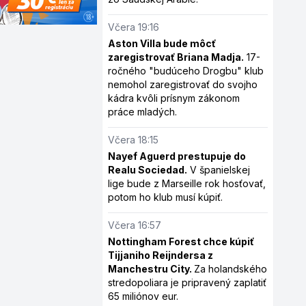
Včera 19:16
Aston Villa bude môcť
zaregistrovať Briana Madja.
17-
ročného "budúceho Drogbu" klub
nemohol zaregistrovať do svojho
kádra kvôli prísnym zákonom
práce mladých.
Včera 18:15
Nayef Aguerd prestupuje do
Realu Sociedad.
V španielskej
lige bude z Marseille rok hosťovať,
potom ho klub musí kúpiť.
Včera 16:57
Nottingham Forest chce kúpiť
Tijjaniho Reijndersa z
Manchestru City.
Za holandského
stredopoliara je pripravený zaplatiť
65 miliónov eur.