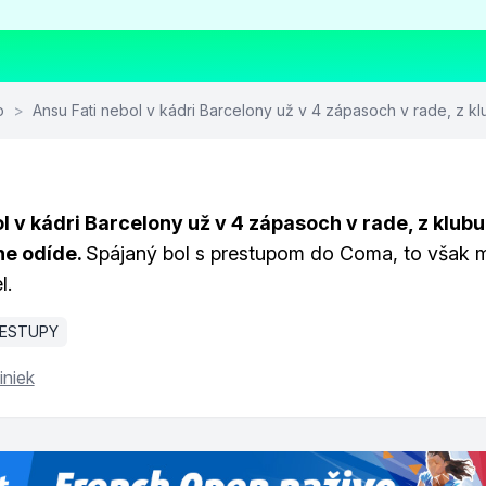
o
>
Ansu Fati nebol v kádri Barcelony už v 4 zápasoch v rade, z kl
l v kádri Barcelony už v 4 zápasoch v rade, z klubu
e odíde.
Spájaný bol s prestupom do Coma, to však 
l.
ESTUPY
iniek