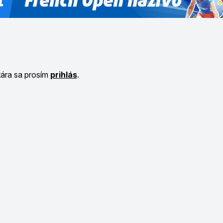
tára sa prosím
prihlás
.