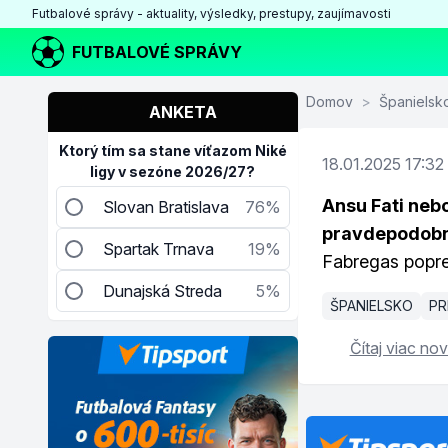
Futbalové správy - aktuality, výsledky, prestupy, zaujímavosti
FUTBALOVÉ SPRÁVY
Domov
>
Španielsk
ANKETA
Ktorý tím sa stane víťazom Niké
18.01.2025 17:32
ligy v sezóne 2026/27?
Ansu Fati nebo
Slovan Bratislava
76%
pravdepodobn
Spartak Trnava
19%
Fabregas popre
Dunajská Streda
5%
ŠPANIELSKO
PR
Čítaj viac nov