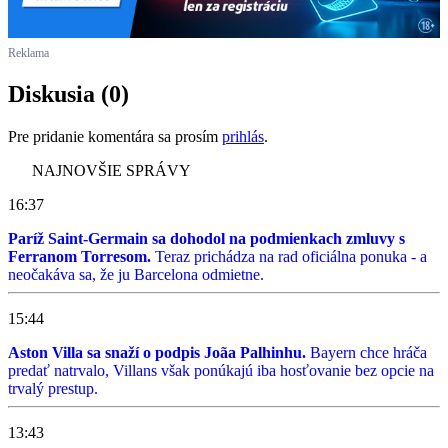
Reklama
Diskusia (0)
Pre pridanie komentára sa prosím
prihlás
.
NAJNOVŠIE SPRÁVY
16:37
Paríž Saint-Germain sa dohodol na podmienkach zmluvy s
Ferranom Torresom.
Teraz prichádza na rad oficiálna ponuka - a
neočakáva sa, že ju Barcelona odmietne.
15:44
Aston Villa sa snaží o podpis Joãa Palhinhu.
Bayern chce hráča
predať natrvalo, Villans však ponúkajú iba hosťovanie bez opcie na
trvalý prestup.
13:43