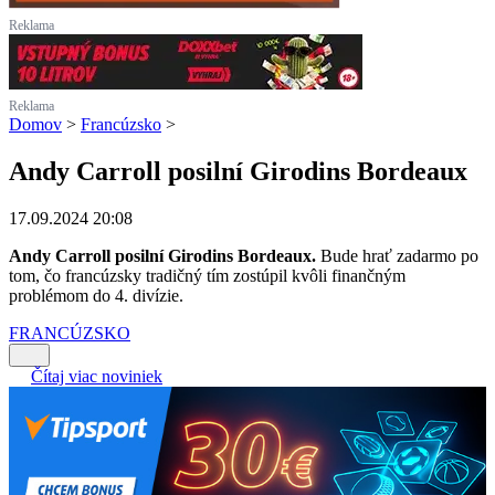
Reklama
Reklama
Domov
>
Francúzsko
>
Andy Carroll posilní Girodins Bordeaux
17.09.2024 20:08
Andy Carroll posilní Girodins Bordeaux.
Bude hrať zadarmo po
tom, čo francúzsky tradičný tím zostúpil kvôli finančným
problémom do 4. divízie.
FRANCÚZSKO
Čítaj viac noviniek