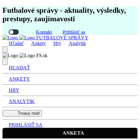
Futbalové správy - aktuality, výsledky,
prestupy, zaujímavosti
Kontakt
Prihlásiť sa
FUTBALOVÉ SPRÁVY
Hľadať
Ankety
Hry
Analytik
FS.sk
HĽADAŤ
ANKETY
HRY
ANALYTIK
Tmavý mód
PRIHLÁSIŤ SA
ANKETA