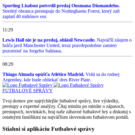
Sporting Lisabon potvrdil predaj Ousmana Diomandeho.
Stredný obranca prestupuje do Nottinghamu Forest, ktorý zaň
zaplatí 40 miliónov eur.
11:29
Lewis Hall nie je na predaj, ohlásil Newcastle.
Najväčší záujem o
hráča javil Manchester United, teraz pravdepodobne zamieri
pozornosť na Jorgeho Salinasa.
08:29
Thiago Almada opúšťa Atlético Madrid.
Vráti sa do rodnej
Argentíny, kde bude obliekať dres River Plate.
FUTBALOVÉ SPRÁVY
Tvoj domov pre najrýchlejšie futbalové správy, live výsledky,
prestupy a expertné analýzy. Čítaj minútu po minúte o zápasoch,
prestupoch, novinkách, hraj naše zábavné futbalové hry a diskutuj s
ostatnými fanúšikmi na najväčšom slovenskom futbalovom portáli.
Stiahni si aplikáciu Futbalové správy