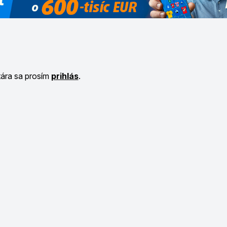
tára sa prosím
prihlás
.