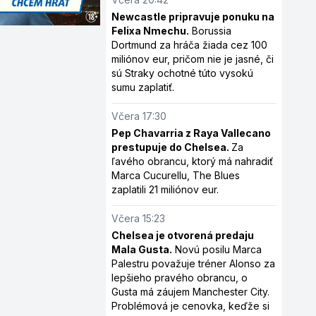
Newcastle pripravuje ponuku na
Felixa Nmechu.
Borussia
Dortmund za hráča žiada cez 100
miliónov eur, pričom nie je jasné, či
sú Straky ochotné túto vysokú
sumu zaplatiť.
Včera 17:30
Pep Chavarria z Raya Vallecano
prestupuje do Chelsea.
Za
ľavého obrancu, ktorý má nahradiť
Marca Cucurellu, The Blues
zaplatili 21 miliónov eur.
Včera 15:23
Chelsea je otvorená predaju
Mala Gusta.
Novú posilu Marca
Palestru považuje tréner Alonso za
lepšieho pravého obrancu, o
Gusta má záujem Manchester City.
Problémová je cenovka, keďže si