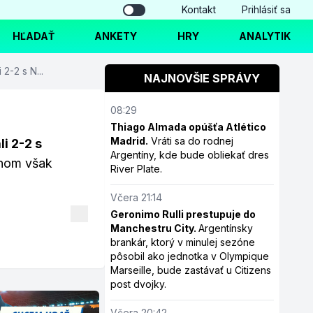
Kontakt
Prihlásiť sa
HĽADAŤ
ANKETY
HRY
ANALYTIK
2-2 s N...
NAJNOVŠIE SPRÁVY
08:29
Thiago Almada opúšťa Atlético
Madrid.
Vráti sa do rodnej
i 2-2 s
Argentíny, kde bude obliekať dres
uhom však
River Plate.
Včera 21:14
Geronimo Rulli prestupuje do
Manchestru City.
Argentínsky
brankár, ktorý v minulej sezóne
pôsobil ako jednotka v Olympique
Marseille, bude zastávať u Citizens
post dvojky.
Včera 20:42