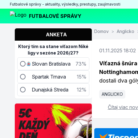
Futbalové správy - aktuality, výsledky, prestupy, zaujímavosti
FUTBALOVÉ SPRÁVY
Domov
>
Anglicko
ANKETA
Ktorý tím sa stane víťazom Niké
01.11.2025 18:02
ligy v sezóne 2026/27?
Víťazná šnúra
Slovan Bratislava
73%
Nottinghamo
Spartak Trnava
15%
dostali dva gól
Dunajská Streda
12%
ANGLICKO
Čítaj viac nov