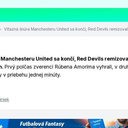
>
Víťazná šnúra Manchesteru United sa končí, Red Devils remizovali 
 Manchesteru United sa končí, Red Devils remizoval
m.
Prvý polčas zverenci Rúbena Amorima vyhrali, v dr
y v priebehu jednej minúty.
iniek