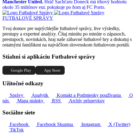
Manchester United.
Hráč Šachťaru Doneck má trhový hodnotu
okolo 35 miliónov eur, pokukuje po ňom aj FC Porto.
FUTBALOVÉ SPRÁVY
Tvoj domov pre najrýchlejšie futbalové správy, live výsledky,
prestupy a expertné analýzy. Čítaj minútu po minúte o zápasoch,
prestupoch, novinkách, hraj naše zábavné futbalové hry a diskutuj s
ostatnými fanúšikmi na najväčšom slovenskom futbalovom portáli.
Stiahni si aplikáciu Futbalové správy
Google Play
App Store
Užitočné odkazy
Správy
Analytik
Kontakt a Podmienky používania
O
nás
Mapa stránky
RSS
Archív príspevkov
Sociálne siete
Facebook
Facebook Skupina
Instagram
X (Twitter)
TikTok