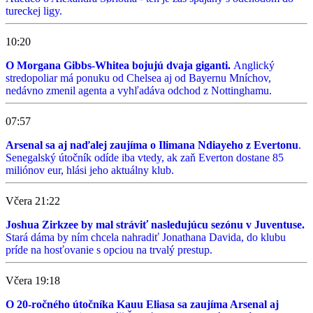
tureckej ligy.
10:20
O Morgana Gibbs-Whitea bojujú dvaja giganti.
Anglický
stredopoliar má ponuku od Chelsea aj od Bayernu Mníchov,
nedávno zmenil agenta a vyhľadáva odchod z Nottinghamu.
07:57
Arsenal sa aj naďalej zaujíma o Ilimana Ndiayeho z Evertonu
.
Senegalský útočník odíde iba vtedy, ak zaň Everton dostane 85
miliónov eur, hlási jeho aktuálny klub.
Včera 21:22
Joshua Zirkzee by mal stráviť nasledujúcu sezónu v Juventuse.
Stará dáma by ním chcela nahradiť Jonathana Davida, do klubu
príde na hosťovanie s opciou na trvalý prestup.
Včera 19:18
O 20-ročného útočníka Kauu Eliasa sa zaujíma Arsenal aj