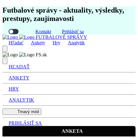
Futbalové správy - aktuality, výsledky,
prestupy, zaujímavosti
Kontakt
Prihlásiť sa
FUTBALOVÉ SPRÁVY
Hľadať
Ankety
Hry
Analytik
FS.sk
HĽADAŤ
ANKETY
HRY
ANALYTIK
Tmavý mód
PRIHLÁSIŤ SA
ANKETA