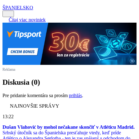
ŠPANIELSKO
Čítaj viac noviniek
Reklama
Diskusia (0)
Pre pridanie komentára sa prosím
prihlás
.
NAJNOVŠIE SPRÁVY
13:22
Dušan Vlahović by mohol nečakane skončiť v Atléticu Madrid.
Srbský útočník sa do Španielska presťahuje vtedy, keď príde
Atlético o Alexandra Sørlotha - ten je zas spájaný s odchodom do