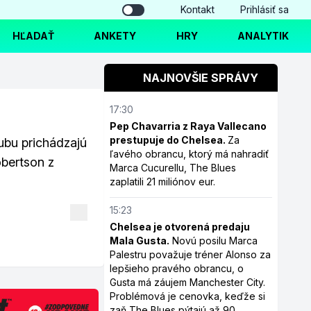
Kontakt
Prihlásiť sa
HĽADAŤ
ANKETY
HRY
ANALYTIK
NAJNOVŠIE SPRÁVY
17:30
Pep Chavarria z Raya Vallecano
prestupuje do Chelsea.
Za
ubu prichádzajú
ľavého obrancu, ktorý má nahradiť
bertson z
Marca Cucurellu, The Blues
zaplatili 21 miliónov eur.
15:23
Chelsea je otvorená predaju
Mala Gusta.
Novú posilu Marca
Palestru považuje tréner Alonso za
lepšieho pravého obrancu, o
Gusta má záujem Manchester City.
Problémová je cenovka, keďže si
zaň The Blues pýtajú až 90