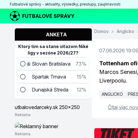
Futbalové správy - aktuality, výsledky, prestupy, zaujímavosti
FUTBALOVÉ SPRÁVY
Domov
>
Anglicko
ANKETA
Ktorý tím sa stane víťazom Niké
07.06.2026 19:0
ligy v sezóne 2026/27?
Tottenham ofi
Slovan Bratislava
73%
Marcos Senesi,
Spartak Trnava
15%
Liverpoolu.
Dunajská Streda
12%
ANGLICKO
PRE
Čítaj viac nov
Reklama
Reklama