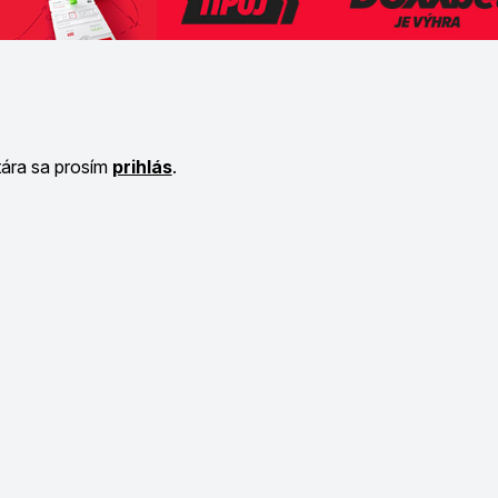
tára sa prosím
prihlás
.