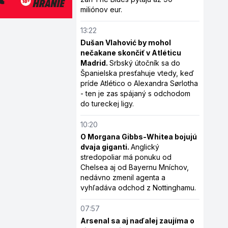
miliónov eur.
13:22
Dušan Vlahović by mohol
nečakane skončiť v Atléticu
Madrid.
Srbský útočník sa do
Španielska presťahuje vtedy, keď
príde Atlético o Alexandra Sørlotha
- ten je zas spájaný s odchodom
do tureckej ligy.
10:20
O Morgana Gibbs-Whitea bojujú
dvaja giganti.
Anglický
stredopoliar má ponuku od
Chelsea aj od Bayernu Mníchov,
nedávno zmenil agenta a
vyhľadáva odchod z Nottinghamu.
07:57
Arsenal sa aj naďalej zaujíma o