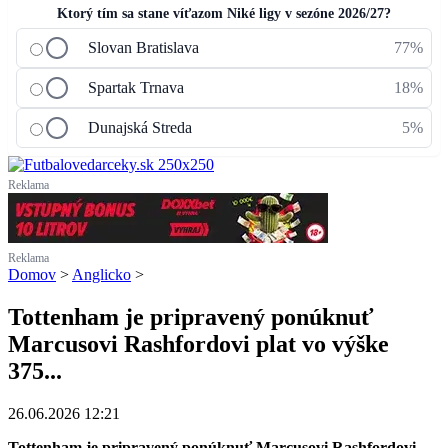
Ktorý tím sa stane víťazom Niké ligy v sezóne 2026/27?
Slovan Bratislava
77%
Spartak Trnava
18%
Dunajská Streda
5%
Reklama
Reklama
Domov
>
Anglicko
>
Tottenham je pripravený ponúknuť
Marcusovi Rashfordovi plat vo výške
375...
26.06.2026 12:21
Tottenham je pripravený ponúknuť Marcusovi Rashfordovi