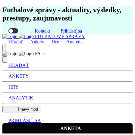
Futbalové správy - aktuality, výsledky,
prestupy, zaujímavosti
Kontakt
Prihlásiť sa
FUTBALOVÉ SPRÁVY
Hľadať
Ankety
Hry
Analytik
FS.sk
HĽADAŤ
ANKETY
HRY
ANALYTIK
Tmavý mód
PRIHLÁSIŤ SA
ANKETA