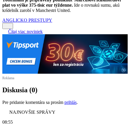
plat vo výške 375-tisíc eur týždenne.
Ide o rovnakú sumu, akú
krídelník zarobí v Manchestri United.
ANGLICKO
PRESTUPY
Čítaj viac noviniek
Reklama
Diskusia (0)
Pre pridanie komentára sa prosím
prihlás
.
NAJNOVŠIE SPRÁVY
08:55