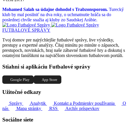
Mohamed Salah sa údajne dohodol s Trabzonsporom.
Turecký
klub by mal posilniť na dva roky, o uchmatnutie hráča sa do
poslednej chvíle snažia aj kluby zo Saudskej Arábie.
FUTBALOVÉ SPRÁVY
Tvoj domov pre najrýchlejšie futbalové správy, live výsledky,
prestupy a expertné analýzy. Čítaj minútu po minúte o zápasoch,
prestupoch, novinkách, hraj naše zábavné futbalové hry a diskutuj s
ostatnými fanúšikmi na najväčšom slovenskom futbalovom portáli.
Stiahni si aplikáciu Futbalové správy
Google Play
App Store
Užitočné odkazy
Správy
Analytik
Kontakt a Podmienky používania
O
nás
Mapa stránky
RSS
Archív príspevkov
Sociálne siete