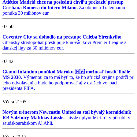
Atlético Madrid chce na poslednú chvíľu prekaziť prestup
Cristiana Romera do Interu Miláno.
Za obrancu Tottenhamu
ponúka 30 miliónov eur.
07:50
Coventry City sa dohodlo na prestupe Caleba Yirenkyiho.
Ghanský stredopoliar prestupuje k nováčikovi Premier League z
dánskej ligy za 30 miliónov eur.
07:42
Gianni Infantino ponúkol Maroku 🇲🇦 možnosť hostiť finále
MS 2030.
Výmenou za to má byť to, že ho africká krajina podrží pri
jeho odvolávaní a bude ho podporovať aj v ďalších voľbách
prezidenta FIFA.
Včera 21:05
Novým trénerom Newcastlu United sa stal bývalý kormidelník
RB Salzburg Matthias Jaissle.
Jaissle uplynulé tri roky pôsobil v
saudskoarabskom Al Ahli.
Včera 20:17