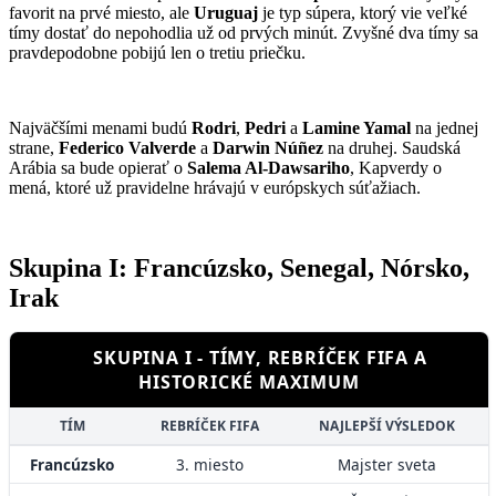
favorit na prvé miesto, ale
Uruguaj
je typ súpera, ktorý vie veľké
tímy dostať do nepohodlia už od prvých minút. Zvyšné dva tímy sa
pravdepodobne pobijú len o tretiu priečku.
Najväčšími menami budú
Rodri
,
Pedri
a
Lamine Yamal
na jednej
strane,
Federico Valverde
a
Darwin Núñez
na druhej. Saudská
Arábia sa bude opierať o
Salema Al-Dawsariho
, Kapverdy o
mená, ktoré už pravidelne hrávajú v európskych súťažiach.
Skupina I: Francúzsko, Senegal, Nórsko,
Irak
SKUPINA I - TÍMY, REBRÍČEK FIFA A
HISTORICKÉ MAXIMUM
TÍM
REBRÍČEK FIFA
NAJLEPŠÍ VÝSLEDOK
Francúzsko
3. miesto
Majster sveta