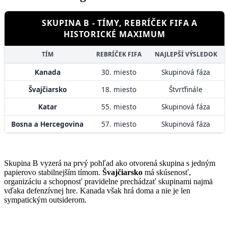
SKUPINA B - TÍMY, REBRÍČEK FIFA A
HISTORICKÉ MAXIMUM
TÍM
REBRÍČEK FIFA
NAJLEPŠÍ VÝSLEDOK
Kanada
30. miesto
Skupinová fáza
Švajčiarsko
18. miesto
Štvrťfinále
Katar
55. miesto
Skupinová fáza
Bosna a Hercegovina
57. miesto
Skupinová fáza
Skupina B vyzerá na prvý pohľad ako otvorená skupina s jedným
papierovo stabilnejším tímom.
Švajčiarsko
má skúsenosť,
organizáciu a schopnosť pravidelne prechádzať skupinami najmä
vďaka defenzívnej hre. Kanada však hrá doma a nie je len
sympatickým outsiderom.