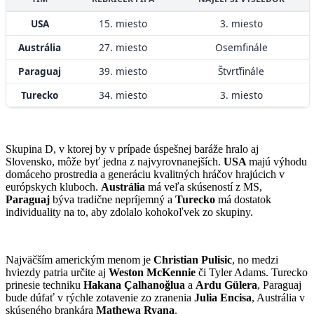
USA
15. miesto
3. miesto
Austrália
27. miesto
Osemfinále
Paraguaj
39. miesto
Štvrťfinále
Turecko
34. miesto
3. miesto
Skupina D, v ktorej by v prípade úspešnej baráže hralo aj
Slovensko, môže byť jedna z najvyrovnanejších.
USA
majú výhodu
domáceho prostredia a generáciu kvalitných hráčov hrajúcich v
európskych kluboch.
Austrália
má veľa skúseností z MS,
Paraguaj
býva tradične nepríjemný a
Turecko
má dostatok
individuality na to, aby zdolalo kohokoľvek zo skupiny.
Najväčším americkým menom je
Christian Pulisic
, no medzi
hviezdy patria určite aj
Weston McKennie
či Tyler Adams. Turecko
prinesie techniku
Hakana Çalhanoğlua
a
Ardu Gülera
, Paraguaj
bude dúfať v rýchle zotavenie zo zranenia
Julia Encisa
, Austrália v
skúseného brankára
Mathewa Ryana
.