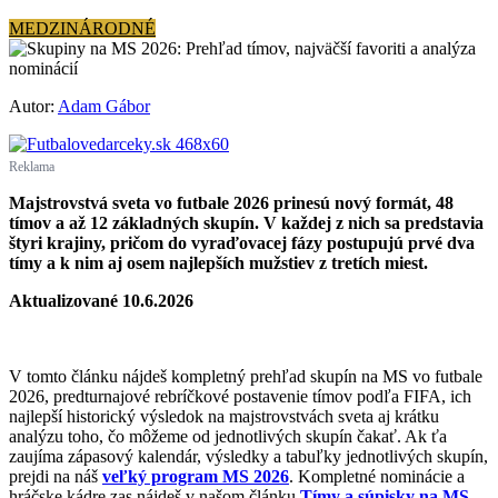
MEDZINÁRODNÉ
Autor:
Adam Gábor
Reklama
Majstrovstvá sveta vo futbale 2026 prinesú nový formát, 48
tímov a až 12 základných skupín. V každej z nich sa predstavia
štyri krajiny, pričom do vyraďovacej fázy postupujú prvé dva
tímy a k nim aj osem najlepších mužstiev z tretích miest.
Aktualizované 10.6.2026
V tomto článku nájdeš kompletný prehľad skupín na MS vo futbale
2026, predturnajové rebríčkové postavenie tímov podľa FIFA, ich
najlepší historický výsledok na majstrovstvách sveta aj krátku
analýzu toho, čo môžeme od jednotlivých skupín čakať. Ak ťa
zaujíma zápasový kalendár, výsledky a tabuľky jednotlivých skupín,
prejdi na náš
veľký program MS 2026
. Kompletné nominácie a
hráčske kádre zas nájdeš v našom článku
Tímy a súpisky na MS