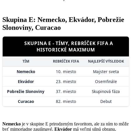
Skupina E: Nemecko, Ekvádor, Pobrežie
Slonoviny, Curacao
SKUPINA E - TÍMY, REBRÍČEK FIFA A
HISTORICKÉ MAXIMUM
TÍM
REBRÍČEK FIFA
NAJLEPŠÍ VÝSLEDOK
Nemecko
10. miesto
Majster sveta
Ekvádor
23. miesto
Osemfinále
Pobrežie Slonoviny
37. miesto
Skupinová fáza
Curacao
82. miesto
Debut
Nemecko
je v skupine E prirodzeným favoritom, ale za ním to môže
byť mimoriadne zaujímavé.
Ekvádor
má veľmi silnú obranu,