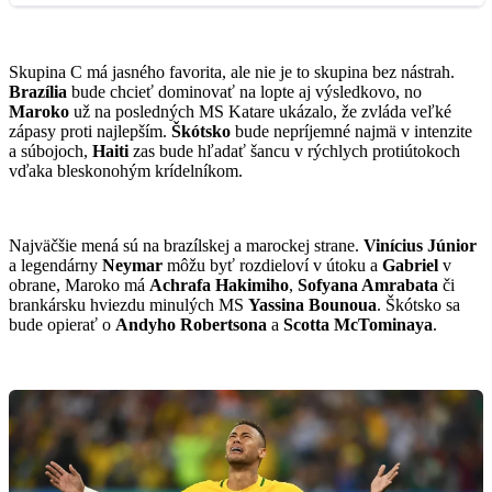
Skupina C má jasného favorita, ale nie je to skupina bez nástrah.
Brazília
bude chcieť dominovať na lopte aj výsledkovo, no
Maroko
už na posledných MS Katare ukázalo, že zvláda veľké
zápasy proti najlepším.
Škótsko
bude nepríjemné najmä v intenzite
a súbojoch,
Haiti
zas bude hľadať šancu v rýchlych protiútokoch
vďaka bleskonohým krídelníkom.
Najväčšie mená sú na brazílskej a marockej strane.
Vinícius Júnior
a legendárny
Neymar
môžu byť rozdieloví v útoku a
Gabriel
v
obrane, Maroko má
Achrafa Hakimiho
,
Sofyana Amrabata
či
brankársku hviezdu minulých MS
Yassina Bounoua
. Škótsko sa
bude opierať o
Andyho Robertsona
a
Scotta McTominaya
.