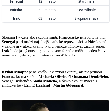
Senegal
12. miesto
Štvrťfinále
Nórsko
32. miesto
Osemfinále
Irak
63. miesto
Skupinová fáza
Skupina I vyzerá ako skupina smrti.
Francúzsko
je favorit na titul,
Senegal
patrí medzi najsilnejšie africké reprezentácie a
Nórsko
má
v zálohe aj v útoku kvalitu, ktorú nemôže ignorovať žiadny súper.
Irak
bude jasný outsider, no v novom formáte môžu aj jeden či dva
remízové výsledky kompletne zamiešať tabuľku.
Kylian Mbappé
je najväčšou hviezdou skupiny, ale nie jedinou.
Francúzsko má v kádri
Michaela Oliseho
či
Ousmana Dembélého
,
Senegal skúseného
Sadia Maného
, Nórsko dvojicu hviezd z
anglickej ligy
Erling Haaland
-
Martin Ødegaard
.