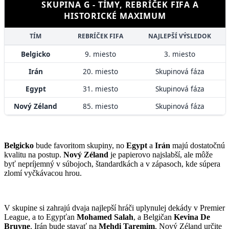
SKUPINA G - TÍMY, REBRÍČEK FIFA A
HISTORICKÉ MAXIMUM
TÍM
REBRÍČEK FIFA
NAJLEPŠÍ VÝSLEDOK
Belgicko
9. miesto
3. miesto
Irán
20. miesto
Skupinová fáza
Egypt
31. miesto
Skupinová fáza
Nový Zéland
85. miesto
Skupinová fáza
Belgicko
bude favoritom skupiny, no
Egypt
a
Irán
majú dostatočnú
kvalitu na postup.
Nový Zéland
je papierovo najslabší, ale môže
byť nepríjemný v súbojoch, štandardkách a v zápasoch, kde súpera
zlomí vyčkávacou hrou.
V skupine si zahrajú dvaja najlepší hráči uplynulej dekády v Premier
League, a to Egypťan
Mohamed Salah
, a Belgičan
Kevina De
Bruyne
. Irán bude stavať na
Mehdi Taremim
, Nový Zéland určite