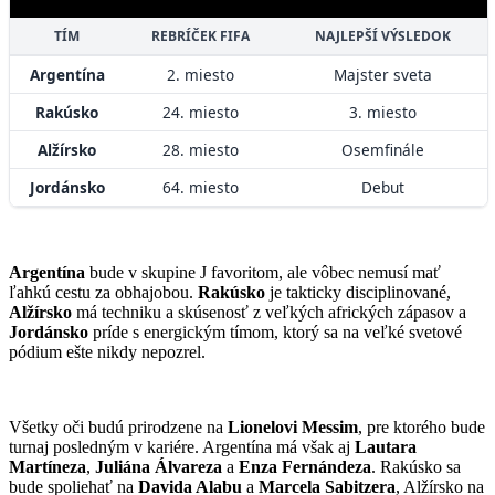
TÍM
REBRÍČEK FIFA
NAJLEPŠÍ VÝSLEDOK
Argentína
2. miesto
Majster sveta
Rakúsko
24. miesto
3. miesto
Alžírsko
28. miesto
Osemfinále
Jordánsko
64. miesto
Debut
Argentína
bude v skupine J favoritom, ale vôbec nemusí mať
ľahkú cestu za obhajobou.
Rakúsko
je takticky disciplinované,
Alžírsko
má techniku a skúsenosť z veľkých afrických zápasov a
Jordánsko
príde s energickým tímom, ktorý sa na veľké svetové
pódium ešte nikdy nepozrel.
Všetky oči budú prirodzene na
Lionelovi Messim
, pre ktorého bude
turnaj posledným v kariére. Argentína má však aj
Lautara
Martíneza
,
Juliána Álvareza
a
Enza Fernándeza
. Rakúsko sa
bude spoliehať na
Davida Alabu
a
Marcela Sabitzera
, Alžírsko na