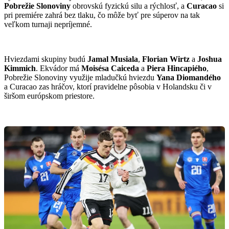
Pobrežie Slonoviny
obrovskú fyzickú silu a rýchlosť, a
Curacao
si
pri premiére zahrá bez tlaku, čo môže byť pre súperov na tak
veľkom turnaji nepríjemné.
Hviezdami skupiny budú
Jamal Musiala
,
Florian Wirtz
a
Joshua
Kimmich
. Ekvádor má
Moisésa Caiceda
a
Piera Hincapiého
,
Pobrežie Slonoviny využije mladučkú hviezdu
Yana Diomandého
a Curacao zas hráčov, ktorí pravidelne pôsobia v Holandsku či v
širšom európskom priestore.