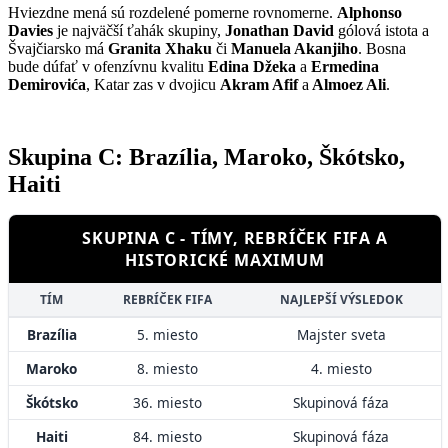
Hviezdne mená sú rozdelené pomerne rovnomerne.
Alphonso
Davies
je najväčší ťahák skupiny,
Jonathan David
gólová istota a
Švajčiarsko má
Granita Xhaku
či
Manuela Akanjiho
. Bosna
bude dúfať v ofenzívnu kvalitu
Edina Džeka
a
Ermedina
Demirovića
, Katar zas v dvojicu
Akram Afif
a
Almoez Ali
.
Skupina C: Brazília, Maroko, Škótsko,
Haiti
SKUPINA C - TÍMY, REBRÍČEK FIFA A
HISTORICKÉ MAXIMUM
TÍM
REBRÍČEK FIFA
NAJLEPŠÍ VÝSLEDOK
Brazília
5. miesto
Majster sveta
Maroko
8. miesto
4. miesto
Škótsko
36. miesto
Skupinová fáza
Haiti
84. miesto
Skupinová fáza