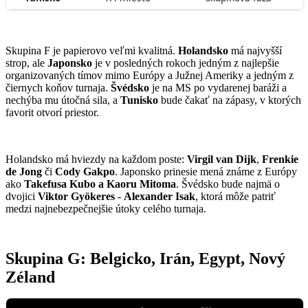
Skupina F je papierovo veľmi kvalitná.
Holandsko
má najvyšší
strop, ale
Japonsko
je v posledných rokoch jedným z najlepšie
organizovaných tímov mimo Európy a Južnej Ameriky a jedným z
čiernych koňov turnaja.
Švédsko
je na MS po vydarenej baráži a
nechýba mu útočná sila, a
Tunisko
bude čakať na zápasy, v ktorých
favorit otvorí priestor.
Holandsko má hviezdy na každom poste:
Virgil van Dijk
,
Frenkie
de Jong
či
Cody Gakpo
. Japonsko prinesie mená známe z Európy
ako
Takefusa Kubo a Kaoru Mitoma
. Švédsko bude najmä o
dvojici
Viktor Gyökeres
-
Alexander Isak
, ktorá môže patriť
medzi najnebezpečnejšie útoky celého turnaja.
Skupina G: Belgicko, Irán, Egypt, Nový
Zéland