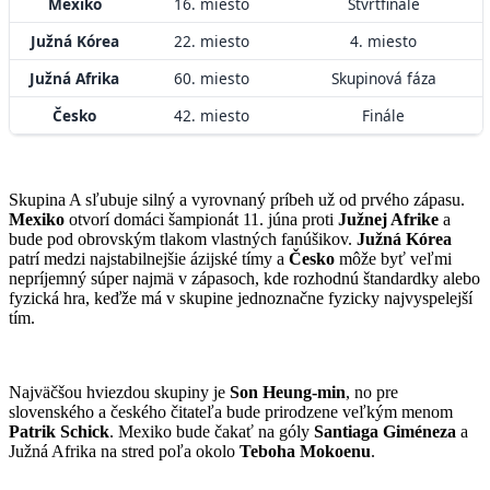
Mexiko
16. miesto
Štvrťfinále
Južná Kórea
22. miesto
4. miesto
Južná Afrika
60. miesto
Skupinová fáza
Česko
42. miesto
Finále
Skupina A sľubuje silný a vyrovnaný príbeh už od prvého zápasu.
Mexiko
otvorí domáci šampionát 11. júna proti
Južnej Afrike
a
bude pod obrovským tlakom vlastných fanúšikov.
Južná Kórea
patrí medzi najstabilnejšie ázijské tímy a
Česko
môže byť veľmi
nepríjemný súper najmä v zápasoch, kde rozhodnú štandardky alebo
fyzická hra, keďže má v skupine jednoznačne fyzicky najvyspelejší
tím.
Najväčšou hviezdou skupiny je
Son Heung-min
, no pre
slovenského a českého čitateľa bude prirodzene veľkým menom
Patrik Schick
. Mexiko bude čakať na góly
Santiaga Giméneza
a
Južná Afrika na stred poľa okolo
Teboha Mokoenu
.