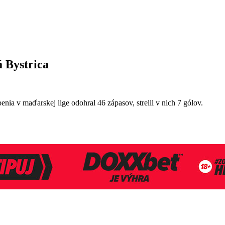
á Bystrica
nia v maďarskej lige odohral 46 zápasov, strelil v nich 7 gólov.