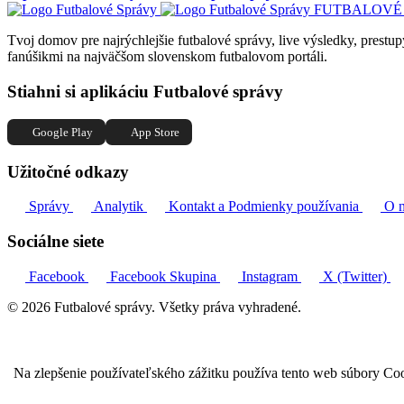
FUTBALOVÉ
Tvoj domov pre najrýchlejšie futbalové správy, live výsledky, prestup
fanúšikmi na najväčšom slovenskom futbalovom portáli.
Stiahni si aplikáciu Futbalové správy
Google Play
App Store
Užitočné odkazy
Správy
Analytik
Kontakt a Podmienky používania
O 
Sociálne siete
Facebook
Facebook Skupina
Instagram
X (Twitter)
© 2026 Futbalové správy. Všetky práva vyhradené.
Na zlepšenie používateľského zážitku používa tento web súbory Coo