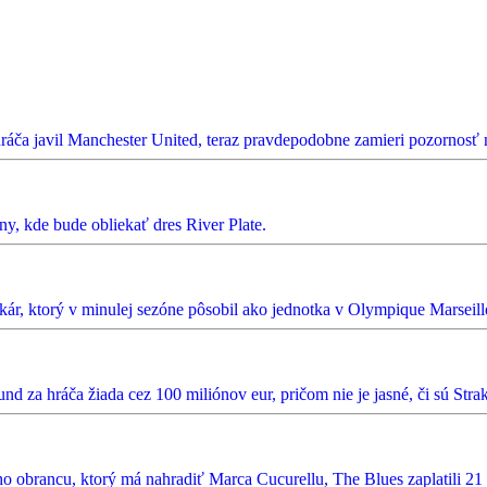
ráča javil Manchester United, teraz pravdepodobne zamieri pozornosť 
ny, kde bude obliekať dres River Plate.
ár, ktorý v minulej sezóne pôsobil ako jednotka v Olympique Marseille
d za hráča žiada cez 100 miliónov eur, pričom nie je jasné, či sú Stra
o obrancu, ktorý má nahradiť Marca Cucurellu, The Blues zaplatili 21 