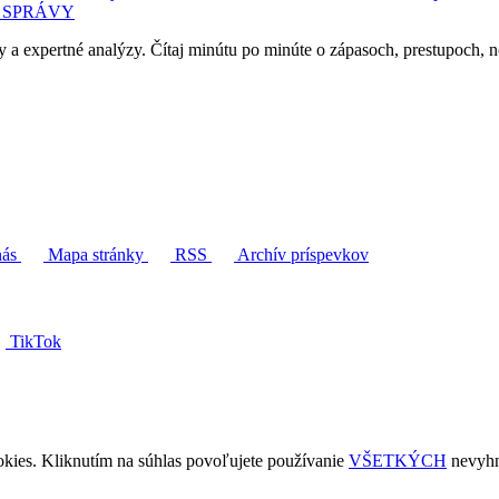
 SPRÁVY
y a expertné analýzy. Čítaj minútu po minúte o zápasoch, prestupoch, n
nás
Mapa stránky
RSS
Archív príspevkov
TikTok
kies. Kliknutím na súhlas povoľujete používanie
VŠETKÝCH
nevyhn