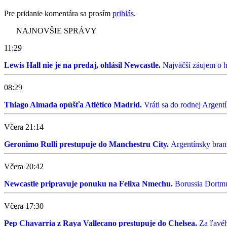
Pre pridanie komentára sa prosím
prihlás
.
NAJNOVŠIE SPRÁVY
11:29
Lewis Hall nie je na predaj, ohlásil Newcastle.
Najväčší záujem o h
08:29
Thiago Almada opúšťa Atlético Madrid.
Vráti sa do rodnej Argentí
Včera 21:14
Geronimo Rulli prestupuje do Manchestru City.
Argentínsky brank
Včera 20:42
Newcastle pripravuje ponuku na Felixa Nmechu.
Borussia Dortmun
Včera 17:30
Pep Chavarria z Raya Vallecano prestupuje do Chelsea.
Za ľavéh