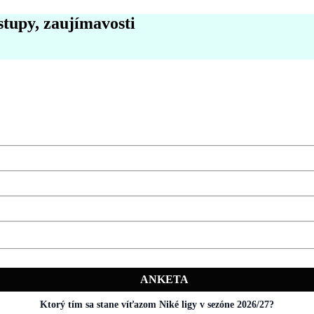
stupy, zaujímavosti
ANKETA
Ktorý tím sa stane víťazom Niké ligy v sezóne 2026/27?