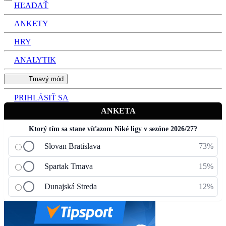
HĽADAŤ
ANKETY
HRY
ANALYTIK
Tmavý mód
PRIHLÁSIŤ SA
ANKETA
Ktorý tím sa stane víťazom Niké ligy v sezóne 2026/27?
Slovan Bratislava
73%
Spartak Trnava
15%
Dunajská Streda
12%