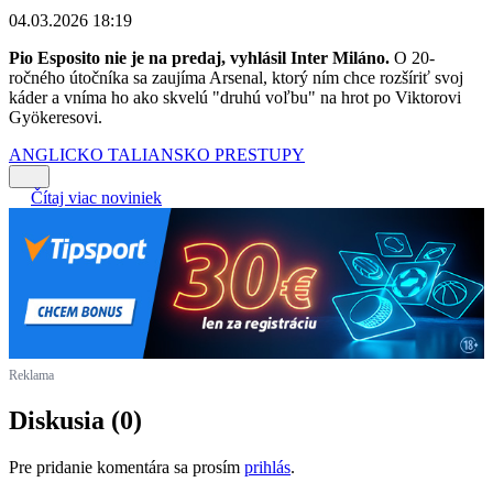
04.03.2026 18:19
Pio Esposito nie je na predaj, vyhlásil Inter Miláno.
O 20-
ročného útočníka sa zaujíma Arsenal, ktorý ním chce rozšíriť svoj
káder a vníma ho ako skvelú "druhú voľbu" na hrot po Viktorovi
Gyökeresovi.
ANGLICKO
TALIANSKO
PRESTUPY
Čítaj viac noviniek
Reklama
Diskusia (0)
Pre pridanie komentára sa prosím
prihlás
.