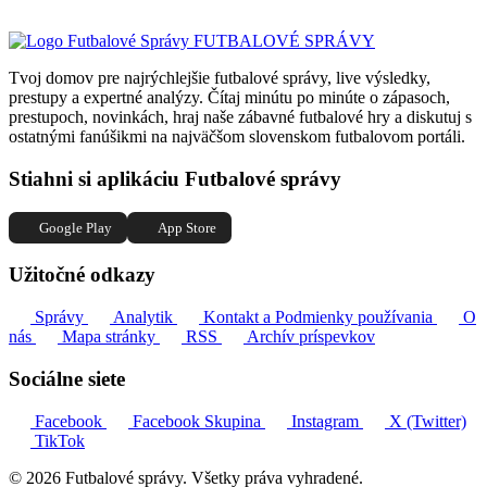
FUTBALOVÉ SPRÁVY
Tvoj domov pre najrýchlejšie futbalové správy, live výsledky,
prestupy a expertné analýzy. Čítaj minútu po minúte o zápasoch,
prestupoch, novinkách, hraj naše zábavné futbalové hry a diskutuj s
ostatnými fanúšikmi na najväčšom slovenskom futbalovom portáli.
Stiahni si aplikáciu Futbalové správy
Google Play
App Store
Užitočné odkazy
Správy
Analytik
Kontakt a Podmienky používania
O
nás
Mapa stránky
RSS
Archív príspevkov
Sociálne siete
Facebook
Facebook Skupina
Instagram
X (Twitter)
TikTok
© 2026 Futbalové správy. Všetky práva vyhradené.