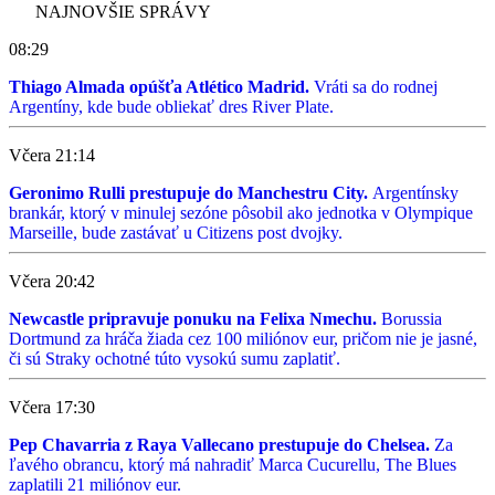
NAJNOVŠIE SPRÁVY
08:29
Thiago Almada opúšťa Atlético Madrid.
Vráti sa do rodnej
Argentíny, kde bude obliekať dres River Plate.
Včera 21:14
Geronimo Rulli prestupuje do Manchestru City.
Argentínsky
brankár, ktorý v minulej sezóne pôsobil ako jednotka v Olympique
Marseille, bude zastávať u Citizens post dvojky.
Včera 20:42
Newcastle pripravuje ponuku na Felixa Nmechu.
Borussia
Dortmund za hráča žiada cez 100 miliónov eur, pričom nie je jasné,
či sú Straky ochotné túto vysokú sumu zaplatiť.
Včera 17:30
Pep Chavarria z Raya Vallecano prestupuje do Chelsea.
Za
ľavého obrancu, ktorý má nahradiť Marca Cucurellu, The Blues
zaplatili 21 miliónov eur.