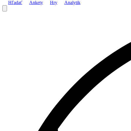
Hľadať
Ankety
Hry
Analytik