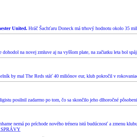
ester United.
Hráč Šachťaru Doneck má trhový hodnotu okolo 35 mili
 dohodol na novej zmluve aj na vyššom plate, na začiatku leta bol spá
elník by mal The Reds stáť 40 miliónov eur, klub pokročil v rokovania
igistu posilnil zadarmo po tom, čo sa skončilo jeho dlhoročné pôsoben
nhame nemá po príchode nového trénera istú budúcnosť a zmenu klubu 
 SPRÁVY