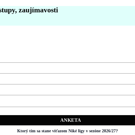
stupy, zaujímavosti
ANKETA
Ktorý tím sa stane víťazom Niké ligy v sezóne 2026/27?