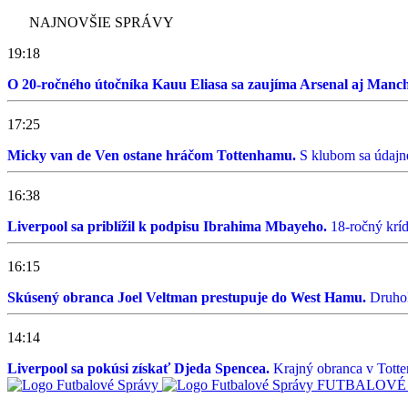
NAJNOVŠIE SPRÁVY
19:18
O 20-ročného útočníka Kauu Eliasa sa zaujíma Arsenal aj Manch
17:25
Micky van de Ven ostane hráčom Tottenhamu.
S klubom sa údajne
16:38
Liverpool sa priblížil k podpisu Ibrahima Mbayeho.
18-ročný kríd
16:15
Skúsený obranca Joel Veltman prestupuje do West Hamu.
Druhol
14:14
Liverpool sa pokúsi získať Djeda Spencea.
Krajný obranca v Totte
FUTBALOVÉ