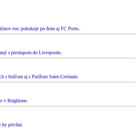
ónov eur, pokukuje po ňom aj FC Porto.
janý s prestupom do Liverpoolu.
ch s hráčom aj s Parížom Saint-Germain.
ie v Brightone.
by privítal.