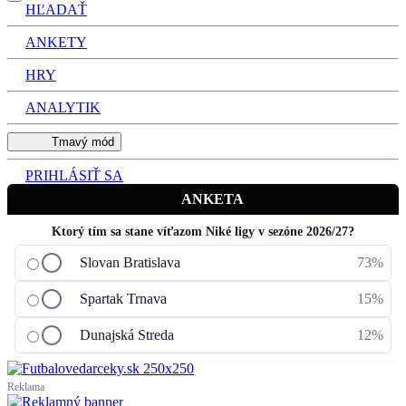
HĽADAŤ
ANKETY
HRY
ANALYTIK
Tmavý mód
PRIHLÁSIŤ SA
ANKETA
Ktorý tím sa stane víťazom Niké ligy v sezóne 2026/27?
Slovan Bratislava
73%
Spartak Trnava
15%
Dunajská Streda
12%
Reklama