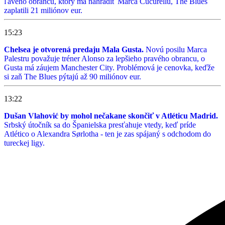
ľavého obrancu, ktorý má nahradiť Marca Cucurellu, The Blues
zaplatili 21 miliónov eur.
15:23
Chelsea je otvorená predaju Mala Gusta.
Novú posilu Marca
Palestru považuje tréner Alonso za lepšieho pravého obrancu, o
Gusta má záujem Manchester City. Problémová je cenovka, keďže
si zaň The Blues pýtajú až 90 miliónov eur.
13:22
Dušan Vlahović by mohol nečakane skončiť v Atléticu Madrid.
Srbský útočník sa do Španielska presťahuje vtedy, keď príde
Atlético o Alexandra Sørlotha - ten je zas spájaný s odchodom do
tureckej ligy.