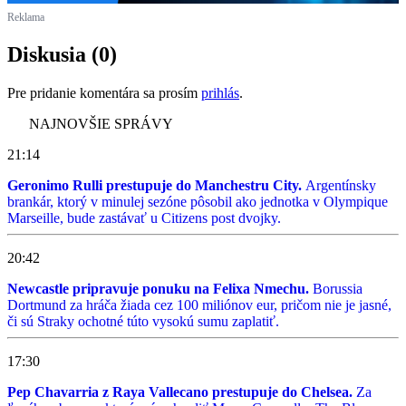
Reklama
Diskusia (0)
Pre pridanie komentára sa prosím
prihlás
.
NAJNOVŠIE SPRÁVY
21:14
Geronimo Rulli prestupuje do Manchestru City.
Argentínsky
brankár, ktorý v minulej sezóne pôsobil ako jednotka v Olympique
Marseille, bude zastávať u Citizens post dvojky.
20:42
Newcastle pripravuje ponuku na Felixa Nmechu.
Borussia
Dortmund za hráča žiada cez 100 miliónov eur, pričom nie je jasné,
či sú Straky ochotné túto vysokú sumu zaplatiť.
17:30
Pep Chavarria z Raya Vallecano prestupuje do Chelsea.
Za