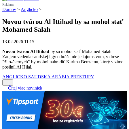
Reklama
Domov
>
Anglicko
>
Novou tvárou Al Ittihad by sa mohol stať
Mohamed Salah
13.02.2026 11:15
Novou tvárou Al Ittihad
by sa mohol stať Mohamed Salah.
Záujem vedenia saudskej ligy o hráča nie je tajomstvom, v drese
"žlto-čiernych" by mohol nahradiť Karima Benzemu, ktorý v zime
posilnil Al Hilal.
ANGLICKO
SAUDSKÁ ARÁBIA
PRESTUPY
Čítaj viac noviniek