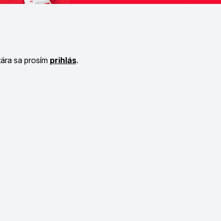
tára sa prosím
prihlás
.