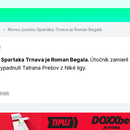
o
>
Novou posilou Spartaka Trnava je Roman Begala
2
 Spartaka Trnava je Roman Begala.
Útočník zamieril
ypadnutí Tatrana Prešov z Niké ligy.
iniek