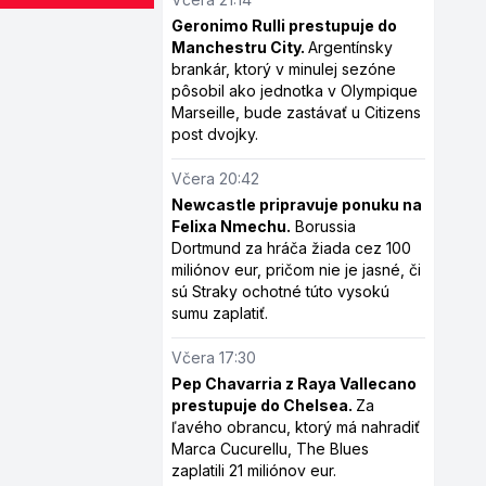
Geronimo Rulli prestupuje do
Manchestru City.
Argentínsky
brankár, ktorý v minulej sezóne
pôsobil ako jednotka v Olympique
Marseille, bude zastávať u Citizens
post dvojky.
Včera 20:42
Newcastle pripravuje ponuku na
Felixa Nmechu.
Borussia
Dortmund za hráča žiada cez 100
miliónov eur, pričom nie je jasné, či
sú Straky ochotné túto vysokú
sumu zaplatiť.
Včera 17:30
Pep Chavarria z Raya Vallecano
prestupuje do Chelsea.
Za
ľavého obrancu, ktorý má nahradiť
Marca Cucurellu, The Blues
zaplatili 21 miliónov eur.