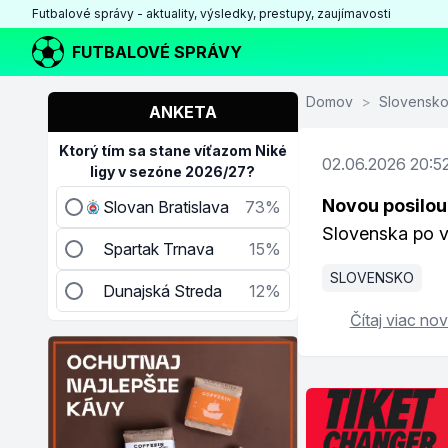
Futbalové správy - aktuality, výsledky, prestupy, zaujímavosti
FUTBALOVÉ SPRÁVY
Domov
>
Slovensk
ANKETA
Ktorý tím sa stane víťazom Niké
02.06.2026 20:5
ligy v sezóne 2026/27?
Novou posilou
Slovan Bratislava
73%
Slovenska po v
Spartak Trnava
15%
SLOVENSKO
Dunajská Streda
12%
Čítaj viac nov