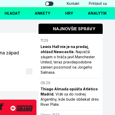
Kontakt
Prihlásiť sa
HĽADAŤ
ANKETY
HRY
ANALYTIK
NAJNOVŠIE SPRÁVY
11:29
Lewis Hall nie je na predaj,
ohlásil Newcastle.
Najväčší
 na západ
záujem o hráča javil Manchester
United, teraz pravdepodobne
zamieri pozornosť na Jorgeho
Salinasa.
08:29
Thiago Almada opúšťa Atlético
Madrid.
Vráti sa do rodnej
Argentíny, kde bude obliekať dres
River Plate.
Včera 21:14