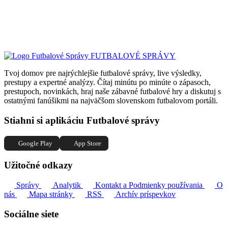
FUTBALOVÉ SPRÁVY
Tvoj domov pre najrýchlejšie futbalové správy, live výsledky,
prestupy a expertné analýzy. Čítaj minútu po minúte o zápasoch,
prestupoch, novinkách, hraj naše zábavné futbalové hry a diskutuj s
ostatnými fanúšikmi na najväčšom slovenskom futbalovom portáli.
Stiahni si aplikáciu Futbalové správy
Google Play
App Store
Užitočné odkazy
Správy
Analytik
Kontakt a Podmienky používania
O
nás
Mapa stránky
RSS
Archív príspevkov
Sociálne siete