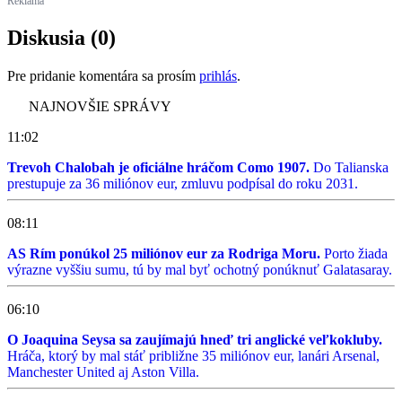
Reklama
Diskusia (0)
Pre pridanie komentára sa prosím
prihlás
.
NAJNOVŠIE SPRÁVY
11:02
Trevoh Chalobah je oficiálne hráčom Como 1907.
Do Talianska
prestupuje za 36 miliónov eur, zmluvu podpísal do roku 2031.
08:11
AS Rím ponúkol 25 miliónov eur za Rodriga Moru.
Porto žiada
výrazne vyššiu sumu, tú by mal byť ochotný ponúknuť Galatasaray.
06:10
O Joaquina Seysa sa zaujímajú hneď tri anglické veľkokluby.
Hráča, ktorý by mal stáť približne 35 miliónov eur, lanári Arsenal,
Manchester United aj Aston Villa.