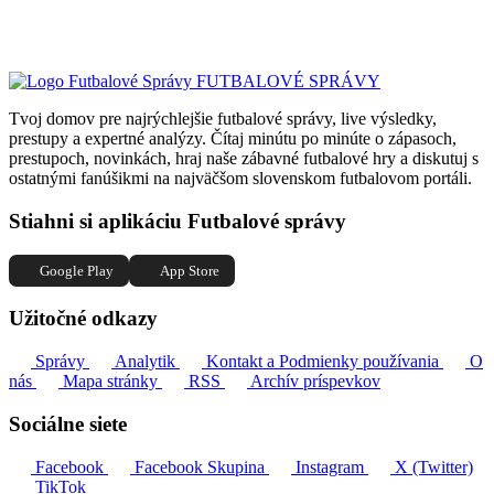
FUTBALOVÉ SPRÁVY
Tvoj domov pre najrýchlejšie futbalové správy, live výsledky,
prestupy a expertné analýzy. Čítaj minútu po minúte o zápasoch,
prestupoch, novinkách, hraj naše zábavné futbalové hry a diskutuj s
ostatnými fanúšikmi na najväčšom slovenskom futbalovom portáli.
Stiahni si aplikáciu Futbalové správy
Google Play
App Store
Užitočné odkazy
Správy
Analytik
Kontakt a Podmienky používania
O
nás
Mapa stránky
RSS
Archív príspevkov
Sociálne siete
Facebook
Facebook Skupina
Instagram
X (Twitter)
TikTok