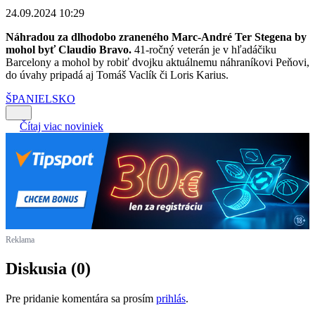
24.09.2024 10:29
Náhradou za dlhodobo zraneného Marc-André Ter Stegena by
mohol byť Claudio Bravo.
41-ročný veterán je v hľadáčiku
Barcelony a mohol by robiť dvojku aktuálnemu náhraníkovi Peňovi,
do úvahy pripadá aj Tomáš Vaclík či Loris Karius.
ŠPANIELSKO
Čítaj viac noviniek
Reklama
Diskusia (0)
Pre pridanie komentára sa prosím
prihlás
.