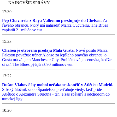
NAJNOVŠIE SPRÁVY
17:30
Pep Chavarria z Raya Vallecano prestupuje do Chelsea.
Za
ľavého obrancu, ktorý má nahradiť Marca Cucurellu, The Blues
zaplatili 21 miliónov eur.
15:23
Chelsea je otvorená predaju Mala Gusta.
Novú posilu Marca
Palestru považuje tréner Alonso za lepšieho pravého obrancu, o
Gusta má záujem Manchester City. Problémová je cenovka, keďže
si zaň The Blues pýtajú až 90 miliónov eur.
13:22
Dušan Vlahović by mohol nečakane skončiť v Atléticu Madrid.
Srbský útočník sa do Španielska presťahuje vtedy, keď príde
Atlético o Alexandra Sørlotha - ten je zas spájaný s odchodom do
tureckej ligy.
10:20