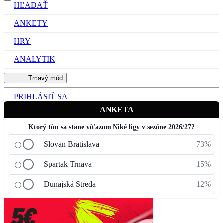
HĽADAŤ
ANKETY
HRY
ANALYTIK
Tmavý mód
PRIHLÁSIŤ SA
ANKETA
Ktorý tím sa stane víťazom Niké ligy v sezóne 2026/27?
Slovan Bratislava
73%
Spartak Trnava
15%
Dunajská Streda
12%