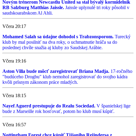
Novým trénerom Newcastlu United sa stal bývalý kormidelník
RB Salzburg Matthias Jaissle.
Jaissle uplynulé tri roky pôsobil v
saudskoarabskom Al Ahli.
Včera 20:17
Mohamed Salah sa údajne dohodol s Trabzonsporom.
Turecký
klub by mal posilniť na dva roky, o uchmatnutie hráča sa do
poslednej chvíle snažia aj kluby zo Saudskej Arábie.
Včera 19:16
Aston Villa bude môcť zaregistrovať Briana Madja.
17-ročného
"budúceho Drogbu" klub nemohol zaregistrovať do svojho kádra
kvôli prísnym zákonom práce mladých.
Včera 18:15
Nayef Aguerd prestupuje do Realu Sociedad.
V španielskej lige
bude z Marseille rok hosťovať, potom ho klub musí kúpiť.
Včera 16:57
Nottingham Forest chce kúpiť Tijjaniho Reijndersa z