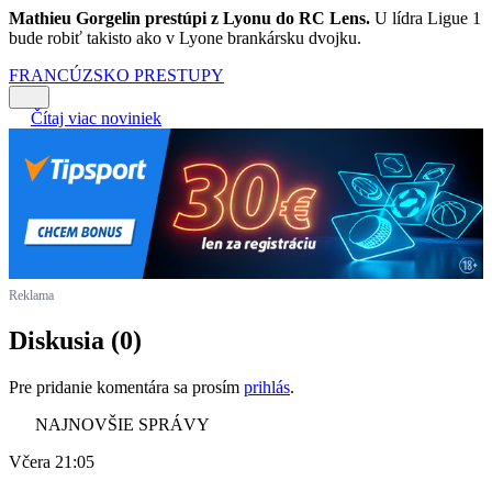
Mathieu Gorgelin prestúpi z Lyonu do RC Lens.
U lídra Ligue 1
bude robiť takisto ako v Lyone brankársku dvojku.
FRANCÚZSKO
PRESTUPY
Čítaj viac noviniek
Reklama
Diskusia (0)
Pre pridanie komentára sa prosím
prihlás
.
NAJNOVŠIE SPRÁVY
Včera 21:05