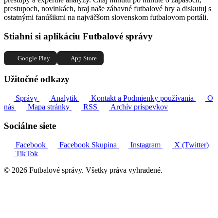
prestupoch, novinkách, hraj naše zábavné futbalové hry a diskutuj s
ostatnými fanúšikmi na najväčšom slovenskom futbalovom portáli.
Stiahni si aplikáciu Futbalové správy
Google Play
App Store
Užitočné odkazy
Správy
Analytik
Kontakt a Podmienky používania
O
nás
Mapa stránky
RSS
Archív príspevkov
Sociálne siete
Facebook
Facebook Skupina
Instagram
X (Twitter)
TikTok
© 2026 Futbalové správy. Všetky práva vyhradené.