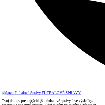
FUTBALOVÉ SPRÁVY
Tvoj domov pre najrýchlejšie futbalové správy, live výsledky,
prestupy a expertné analýzy. Čítaj minútu po minúte o zápasoch,