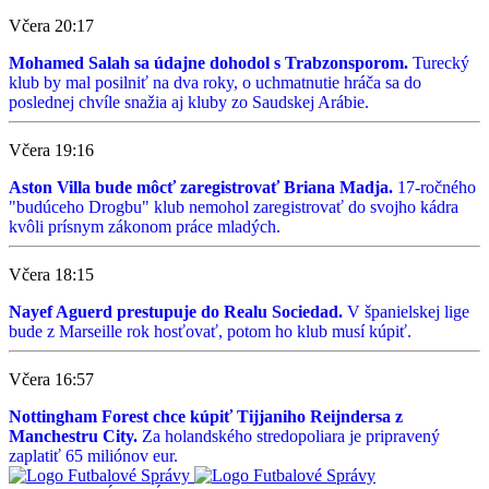
Včera 20:17
Mohamed Salah sa údajne dohodol s Trabzonsporom.
Turecký
klub by mal posilniť na dva roky, o uchmatnutie hráča sa do
poslednej chvíle snažia aj kluby zo Saudskej Arábie.
Včera 19:16
Aston Villa bude môcť zaregistrovať Briana Madja.
17-ročného
"budúceho Drogbu" klub nemohol zaregistrovať do svojho kádra
kvôli prísnym zákonom práce mladých.
Včera 18:15
Nayef Aguerd prestupuje do Realu Sociedad.
V španielskej lige
bude z Marseille rok hosťovať, potom ho klub musí kúpiť.
Včera 16:57
Nottingham Forest chce kúpiť Tijjaniho Reijndersa z
Manchestru City.
Za holandského stredopoliara je pripravený
zaplatiť 65 miliónov eur.