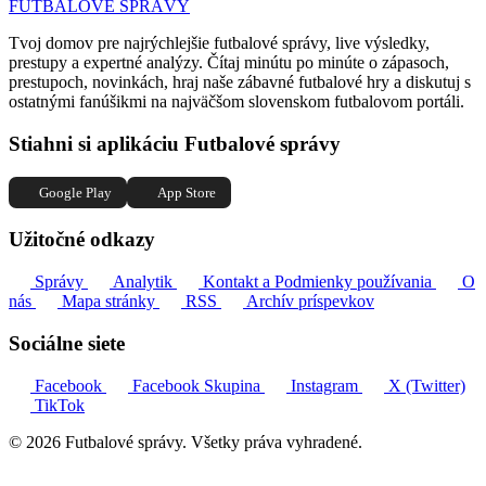
FUTBALOVÉ SPRÁVY
Tvoj domov pre najrýchlejšie futbalové správy, live výsledky,
prestupy a expertné analýzy. Čítaj minútu po minúte o zápasoch,
prestupoch, novinkách, hraj naše zábavné futbalové hry a diskutuj s
ostatnými fanúšikmi na najväčšom slovenskom futbalovom portáli.
Stiahni si aplikáciu Futbalové správy
Google Play
App Store
Užitočné odkazy
Správy
Analytik
Kontakt a Podmienky používania
O
nás
Mapa stránky
RSS
Archív príspevkov
Sociálne siete
Facebook
Facebook Skupina
Instagram
X (Twitter)
TikTok
© 2026 Futbalové správy. Všetky práva vyhradené.