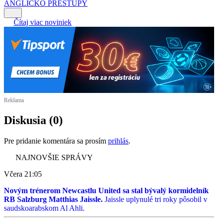
ANGLICKO
PRESTUPY
Čítaj viac noviniek
Reklama
Diskusia (0)
Pre pridanie komentára sa prosím
prihlás
.
NAJNOVŠIE SPRÁVY
Včera 21:05
Novým trénerom Newcastlu United sa stal bývalý kormidelník
RB Salzburg Matthias Jaissle.
Jaissle uplynulé tri roky pôsobil v
saudskoarabskom Al Ahli.