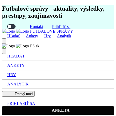
Futbalové správy - aktuality, výsledky,
prestupy, zaujímavosti
Kontakt
Prihlásiť sa
FUTBALOVÉ SPRÁVY
Hľadať
Ankety
Hry
Analytik
FS.sk
HĽADAŤ
ANKETY
HRY
ANALYTIK
Tmavý mód
PRIHLÁSIŤ SA
ANKETA