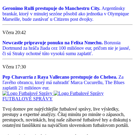
Geronimo Rulli prestupuje do Manchestru City.
Argentínsky
brankár, ktorý v minulej sezóne pôsobil ako jednotka v Olympique
Marseille, bude zastávať u Citizens post dvojky.
Včera 20:42
Newcastle pripravuje ponuku na Felixa Nmechu.
Borussia
Dortmund za hráča žiada cez 100 miliónov eur, pričom nie je jasné,
či sú Straky ochotné túto vysokú sumu zaplatiť.
Včera 17:30
Pep Chavarria z Raya Vallecano prestupuje do Chelsea.
Za
ľavého obrancu, ktorý má nahradiť Marca Cucurellu, The Blues
zaplatili 21 miliónov eur.
FUTBALOVÉ SPRÁVY
Tvoj domov pre najrýchlejšie futbalové správy, live výsledky,
prestupy a expertné analýzy. Čítaj minútu po minúte o zápasoch,
prestupoch, novinkách, hraj naše zábavné futbalové hry a diskutuj s
ostatnými fanúšikmi na najväčšom slovenskom futbalovom portáli.