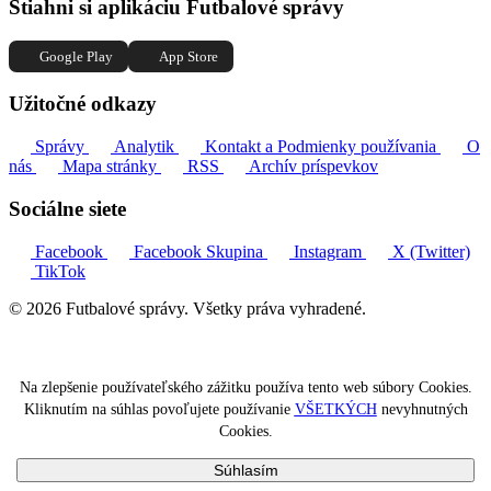
Stiahni si aplikáciu Futbalové správy
Google Play
App Store
Užitočné odkazy
Správy
Analytik
Kontakt a Podmienky používania
O
nás
Mapa stránky
RSS
Archív príspevkov
Sociálne siete
Facebook
Facebook Skupina
Instagram
X (Twitter)
TikTok
© 2026 Futbalové správy. Všetky práva vyhradené.
Na zlepšenie používateľského zážitku používa tento web súbory Cookies.
Kliknutím na súhlas povoľujete používanie
VŠETKÝCH
nevyhnutných
Cookies.
Súhlasím