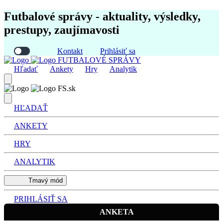
Futbalové správy - aktuality, výsledky,
prestupy, zaujímavosti
Kontakt
Prihlásiť sa
FUTBALOVÉ SPRÁVY
Hľadať
Ankety
Hry
Analytik
FS.sk
HĽADAŤ
ANKETY
HRY
ANALYTIK
Tmavý mód
PRIHLÁSIŤ SA
ANKETA