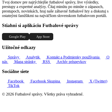
Tvoj domov pre najrýchlejšie futbalové správy, live výsledky,
prestupy a expertné analýzy. Čítaj minútu po minúte o zápasoch,
prestupoch, novinkách, hraj naše zábavné futbalové hry a diskutuj s
ostatnými fanúšikmi na najväčšom slovenskom futbalovom portáli.
Stiahni si aplikáciu Futbalové správy
Google Play
App Store
Užitočné odkazy
Správy
Analytik
Kontakt a Podmienky používania
O
nás
Mapa stránky
RSS
Archív príspevkov
Sociálne siete
Facebook
Facebook Skupina
Instagram
X (Twitter)
TikTok
© 2026 Futbalové správy. Všetky práva vyhradené.