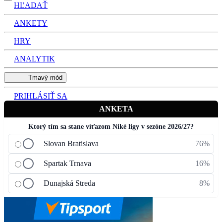
HĽADAŤ
ANKETY
HRY
ANALYTIK
Tmavý mód
PRIHLÁSIŤ SA
ANKETA
Ktorý tím sa stane víťazom Niké ligy v sezóne 2026/27?
Slovan Bratislava
76%
Spartak Trnava
16%
Dunajská Streda
8%