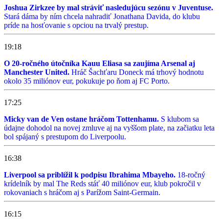
Joshua Zirkzee by mal stráviť nasledujúcu sezónu v Juventuse.
Stará dáma by ním chcela nahradiť Jonathana Davida, do klubu
príde na hosťovanie s opciou na trvalý prestup.
19:18
O 20-ročného útočníka Kauu Eliasa sa zaujíma Arsenal aj
Manchester United.
Hráč Šachťaru Doneck má trhový hodnotu
okolo 35 miliónov eur, pokukuje po ňom aj FC Porto.
17:25
Micky van de Ven ostane hráčom Tottenhamu.
S klubom sa
údajne dohodol na novej zmluve aj na vyššom plate, na začiatku leta
bol spájaný s prestupom do Liverpoolu.
16:38
Liverpool sa priblížil k podpisu Ibrahima Mbayeho.
18-ročný
krídelník by mal The Reds stáť 40 miliónov eur, klub pokročil v
rokovaniach s hráčom aj s Parížom Saint-Germain.
16:15