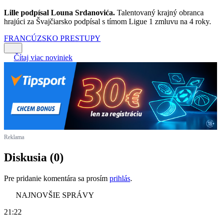
Lille podpísal Louna Srdanovića.
Talentovaný krajný obranca
hrajúci za Švajčiarsko podpísal s tímom Ligue 1 zmluvu na 4 roky.
FRANCÚZSKO
PRESTUPY
Čítaj viac noviniek
Reklama
Diskusia (0)
Pre pridanie komentára sa prosím
prihlás
.
NAJNOVŠIE SPRÁVY
21:22