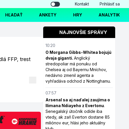
Kontakt
Prihlásiť sa
HĽADAŤ
ANKETY
HRY
ANALYTIK
NAJNOVŠIE SPRÁVY
10:20
O Morgana Gibbs-Whitea bojujú
dvaja giganti.
Anglický
dlá FFP, trest
stredopoliar má ponuku od
Chelsea aj od Bayernu Mníchov,
nedávno zmenil agenta a
vyhľadáva odchod z Nottinghamu.
07:57
Arsenal sa aj naďalej zaujíma o
Ilimana Ndiayeho z Evertonu
.
Senegalský útočník odíde iba
vtedy, ak zaň Everton dostane 85
miliónov eur, hlási jeho aktuálny
klub.