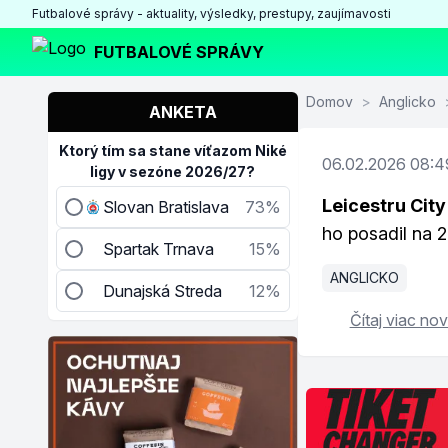
Futbalové správy - aktuality, výsledky, prestupy, zaujímavosti
FUTBALOVÉ SPRÁVY
Domov
>
Anglicko
ANKETA
Ktorý tím sa stane víťazom Niké
06.02.2026 08:4
ligy v sezóne 2026/27?
Leicestru Cit
Slovan Bratislava
73%
ho posadil na 
Spartak Trnava
15%
ANGLICKO
Dunajská Streda
12%
Čítaj viac nov