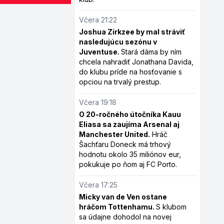
Včera 21:22
Joshua Zirkzee by mal stráviť
nasledujúcu sezónu v
Juventuse.
Stará dáma by ním
chcela nahradiť Jonathana Davida,
do klubu príde na hosťovanie s
opciou na trvalý prestup.
Včera 19:18
O 20-ročného útočníka Kauu
Eliasa sa zaujíma Arsenal aj
Manchester United.
Hráč
Šachťaru Doneck má trhový
hodnotu okolo 35 miliónov eur,
pokukuje po ňom aj FC Porto.
Včera 17:25
Micky van de Ven ostane
hráčom Tottenhamu.
S klubom
sa údajne dohodol na novej