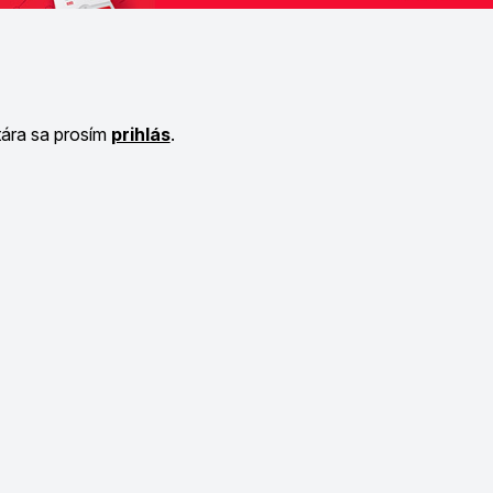
tára sa prosím
prihlás
.