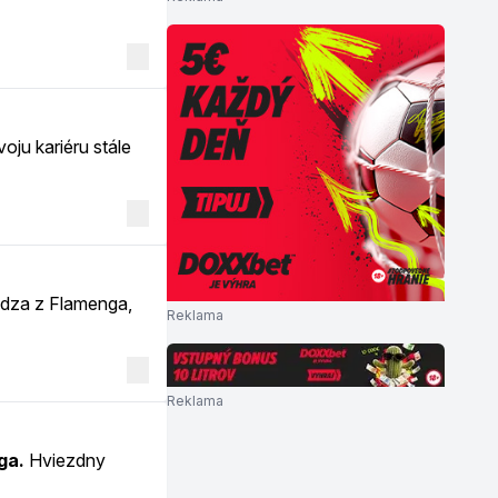
oju kariéru stále
ádza z Flamenga,
Reklama
Reklama
ga.
Hviezdny