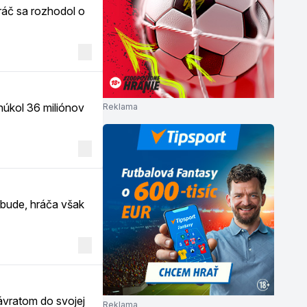
áč sa rozhodol o
núkol 36 miliónov
Reklama
bude, hráča však
návratom do svojej
Reklama