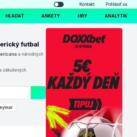
Kontakt
Prihlásiť sa
HĽADAŤ
ANKETY
HRY
ANALYTIK
rický futbal
ericana
a národných
a zákulisných
eymar