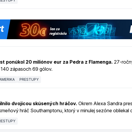
RESTUPY
st ponúkol 20 miliónov eur za Pedra z Flamenga.
27-ročný
v 140 zápasoch 69 gólov.
AMERIKA
PRESTUPY
lnilo dvojicou skúsených hráčov.
Okrem Alexa Sandra prest
 kmeňový hráč Southamptonu, ktorý v minulej sezóne obliekal 
RESTUPY