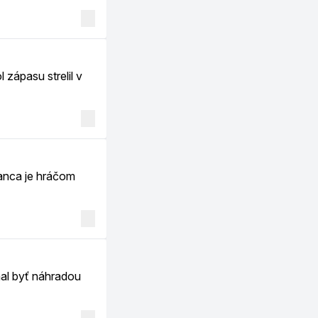
 zápasu strelil v
anca je hráčom
al byť náhradou