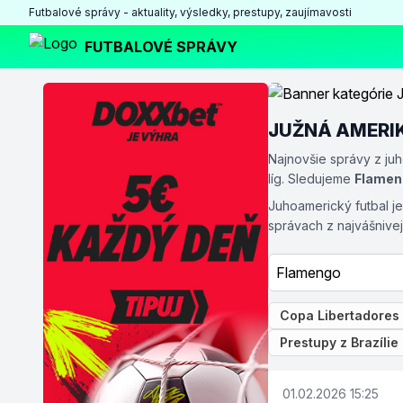
Futbalové správy - aktuality, výsledky, prestupy, zaujímavosti
FUTBALOVÉ SPRÁVY
JUŽNÁ AMERIKA
Najnovšie správy z ju
líg. Sledujeme
Flamen
Juhoamerický futbal j
správach z najvášnivejš
Copa Libertadores
Prestupy z Brazílie
01.02.2026 15:25