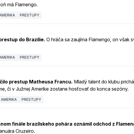
 oň má Flamengo.
AMERIKA
PRESTUPY
prestup do Brazílie.
O hráča sa zaujíma Flamengo, on však sv
AMERIKA
PRESTUPY
čilo prestup Matheusa Francu.
Mladý talent do klubu prich
áme, či v Južnej Amerike zostane hosťovať do konca sezóny.
 AMERIKA
PRESTUPY
nom finále brazílskeho pohára oznámil odchod z Flamen
januára Cruzeiro.