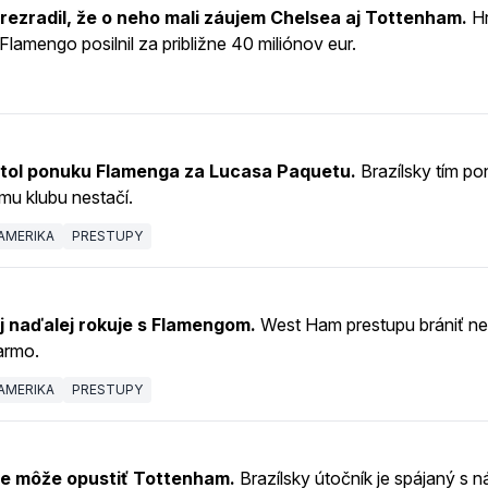
ezradil, že o neho mali záujem Chelsea aj Tottenham.
Hr
 Flamengo posilnil za približne 40 miliónov eur.
ol ponuku Flamenga za Lucasa Paquetu.
Brazílsky tím po
emu klubu nestačí.
AMERIKA
PRESTUPY
 naďalej rokuje s Flamengom.
West Ham prestupu brániť ne
armo.
AMERIKA
PRESTUPY
me môže opustiť Tottenham.
Brazílsky útočník je spájaný s 