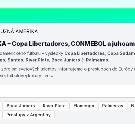
 – Copa Libertadores, CONMEBOL a juhoame
hoamerického futbalu – výsledky
Copa Libertadores
,
Copa Sudam
go
,
Santos
,
River Plate
,
Boca Juniors
či
Palmeiras
.
e zdrojom svetových talentov. Informujeme o prestupoch do Európy 
ej futbalovej kultúry sveta.
Boca Juniors
River Plate
Flamengo
Palmeiras
N
Prestupy z Argentíny