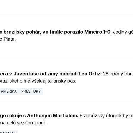
brazílsky pohár, vo finále porazilo Mineiro 1-0.
Jediný gól
o Plata.
ra v Juventuse od zimy nahradí Leo Ortiz.
28-ročný obr
azílskeho má však aj taliansky pas.
 AMERIKA
PRESTUPY
ngo rokuje s Anthonym Martialom.
Francúzsky útočník by m
 na celú sezónu zranil.