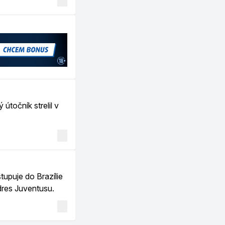
 útočník strelil v
upuje do Brazílie
dres Juventusu.