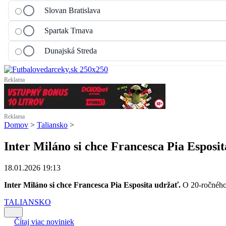
Slovan Bratislava
Spartak Trnava
Dunajská Streda
Reklama
Reklama
Domov
>
Taliansko
>
Inter Miláno si chce Francesca Pia Esposi
18.01.2026 19:13
Inter Miláno si chce Francesca Pia Esposita udržať.
O 20-ročného
TALIANSKO
Čítaj viac noviniek