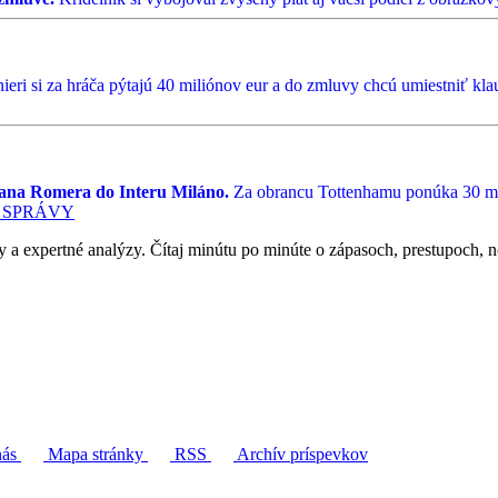
eri si za hráča pýtajú 40 miliónov eur a do zmluvy chcú umiestniť klau
tiana Romera do Interu Miláno.
Za obrancu Tottenhamu ponúka 30 mi
 SPRÁVY
y a expertné analýzy. Čítaj minútu po minúte o zápasoch, prestupoch, n
nás
Mapa stránky
RSS
Archív príspevkov