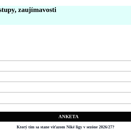
stupy, zaujímavosti
ANKETA
Ktorý tím sa stane víťazom Niké ligy v sezóne 2026/27?