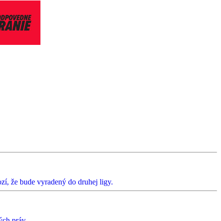
zí, že bude vyradený do druhej ligy.
ých práv.