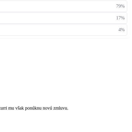
79%
17%
4%
zurri mu však ponúknu novú zmluvu.