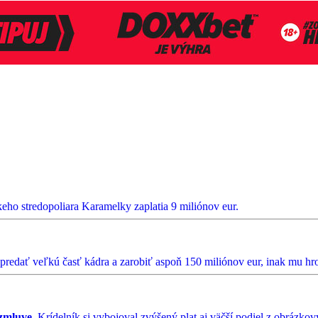
keho stredopoliara Karamelky zaplatia 9 miliónov eur.
predať veľkú časť kádra a zarobiť aspoň 150 miliónov eur, inak mu hro
zmluve.
Krídelník si vybojoval zvýšený plat aj väčší podiel z obrázkov