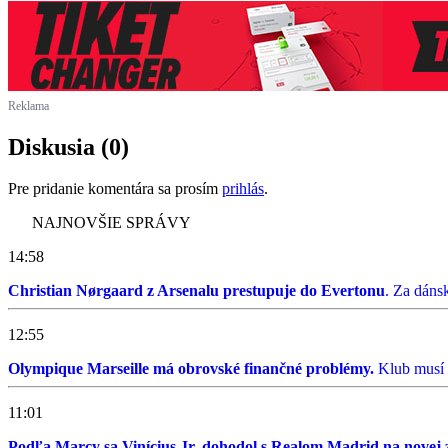
Reklama
Diskusia (0)
Pre pridanie komentára sa prosím
prihlás
.
NAJNOVŠIE SPRÁVY
14:58
Christian Nørgaard z Arsenalu prestupuje do Evertonu
. Za dáns
12:55
Olympique Marseille má obrovské finančné problémy.
Klub musí 
11:01
Podľa Marcy sa Vinícius Jr. dohodol s Realom Madrid na novej 