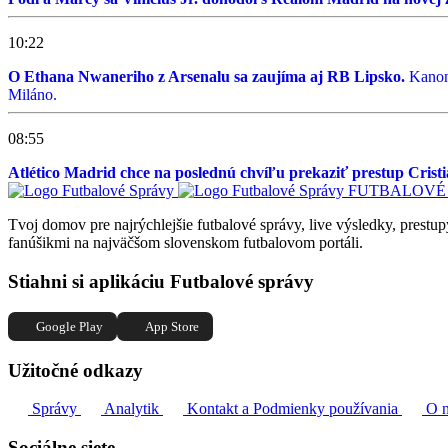
10:22
O Ethana Nwaneriho z Arsenalu sa zaujíma aj RB Lipsko.
Kanoni
Miláno.
08:55
Atlético Madrid chce na poslednú chvíľu prekaziť prestup Cris
FUTBALOVÉ
Tvoj domov pre najrýchlejšie futbalové správy, live výsledky, prestup
fanúšikmi na najväčšom slovenskom futbalovom portáli.
Stiahni si aplikáciu Futbalové správy
Google Play
App Store
Užitočné odkazy
Správy
Analytik
Kontakt a Podmienky používania
O 
Sociálne siete