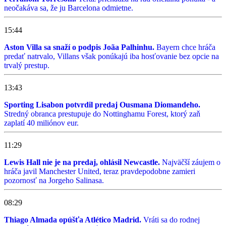
neočakáva sa, že ju Barcelona odmietne.
15:44
Aston Villa sa snaží o podpis Joãa Palhinhu.
Bayern chce hráča
predať natrvalo, Villans však ponúkajú iba hosťovanie bez opcie na
trvalý prestup.
13:43
Sporting Lisabon potvrdil predaj Ousmana Diomandeho.
Stredný obranca prestupuje do Nottinghamu Forest, ktorý zaň
zaplatí 40 miliónov eur.
11:29
Lewis Hall nie je na predaj, ohlásil Newcastle.
Najväčší záujem o
hráča javil Manchester United, teraz pravdepodobne zamieri
pozornosť na Jorgeho Salinasa.
08:29
Thiago Almada opúšťa Atlético Madrid.
Vráti sa do rodnej