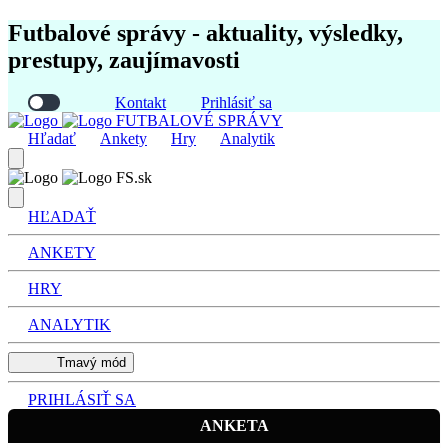
Futbalové správy - aktuality, výsledky,
prestupy, zaujímavosti
Kontakt
Prihlásiť sa
FUTBALOVÉ SPRÁVY
Hľadať
Ankety
Hry
Analytik
FS.sk
HĽADAŤ
ANKETY
HRY
ANALYTIK
Tmavý mód
PRIHLÁSIŤ SA
ANKETA