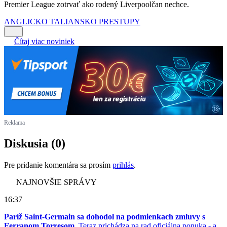
Premier League zotrvať ako rodený Liverpoolčan nechce.
ANGLICKO
TALIANSKO
PRESTUPY
Čítaj viac noviniek
Reklama
Diskusia (0)
Pre pridanie komentára sa prosím
prihlás
.
NAJNOVŠIE SPRÁVY
16:37
Paríž Saint-Germain sa dohodol na podmienkach zmluvy s
Ferranom Torresom.
Teraz prichádza na rad oficiálna ponuka - a