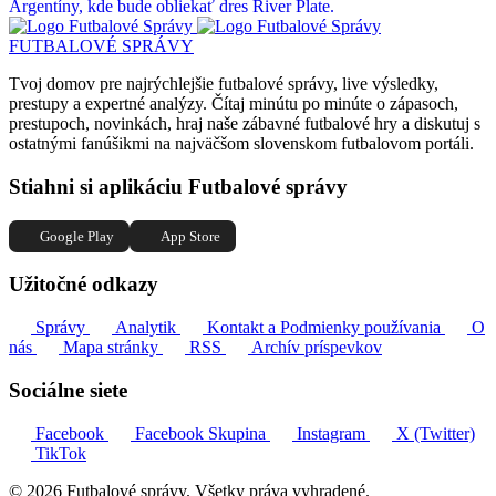
Argentíny, kde bude obliekať dres River Plate.
FUTBALOVÉ SPRÁVY
Tvoj domov pre najrýchlejšie futbalové správy, live výsledky,
prestupy a expertné analýzy. Čítaj minútu po minúte o zápasoch,
prestupoch, novinkách, hraj naše zábavné futbalové hry a diskutuj s
ostatnými fanúšikmi na najväčšom slovenskom futbalovom portáli.
Stiahni si aplikáciu Futbalové správy
Google Play
App Store
Užitočné odkazy
Správy
Analytik
Kontakt a Podmienky používania
O
nás
Mapa stránky
RSS
Archív príspevkov
Sociálne siete
Facebook
Facebook Skupina
Instagram
X (Twitter)
TikTok
© 2026 Futbalové správy. Všetky práva vyhradené.