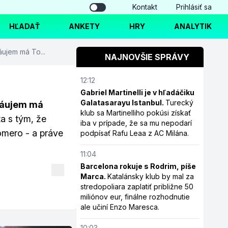
Kontakt
Prihlásiť sa
HĽADAŤ
ANKETY
HRY
ANALYTIK
ujem má To...
NAJNOVŠIE SPRÁVY
12:12
Gabriel Martinelli je v hľadáčiku
Galatasarayu Istanbul.
Turecký
záujem má
klub sa Martinelliho pokúsi získať
ta s tým, že
iba v prípade, že sa mu nepodarí
omero - a práve
podpísať Rafu Leaa z AC Milána.
11:04
Barcelona rokuje s Rodrim, píše
Marca.
Katalánsky klub by mal za
stredopoliara zaplatiť približne 50
miliónov eur, finálne rozhodnutie
ale učiní Enzo Maresca.
10:03