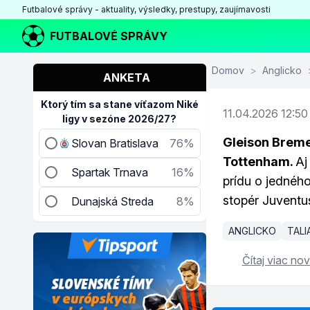
Futbalové správy - aktuality, výsledky, prestupy, zaujímavosti
FUTBALOVÉ SPRÁVY
Domov
>
Anglicko
ANKETA
Ktorý tím sa stane víťazom Niké
11.04.2026 12:50
ligy v sezóne 2026/27?
Gleison Breme
Slovan Bratislava
76%
Tottenham.
Aj
Spartak Trnava
16%
prídu o jednéh
stopér Juventu
Dunajská Streda
8%
ANGLICKO
TAL
Čítaj viac nov