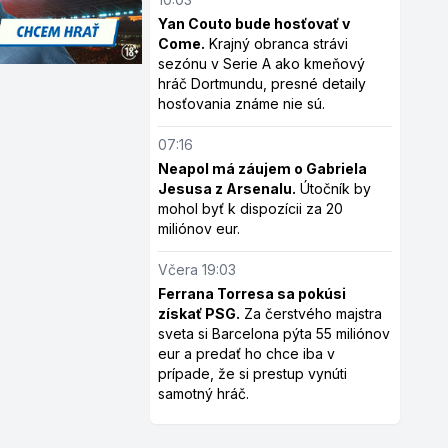
Yan Couto bude hosťovať v
Come.
Krajný obranca strávi
sezónu v Serie A ako kmeňový
hráč Dortmundu, presné detaily
hosťovania známe nie sú.
07:16
Neapol má záujem o Gabriela
Jesusa z Arsenalu.
Útočník by
mohol byť k dispozícii za 20
miliónov eur.
Včera 19:03
Ferrana Torresa sa pokúsi
získať PSG.
Za čerstvého majstra
sveta si Barcelona pýta 55 miliónov
eur a predať ho chce iba v
prípade, že si prestup vynúti
samotný hráč.