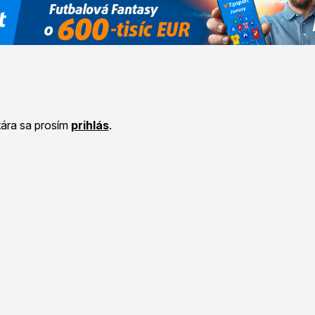
tára sa prosím
prihlás
.