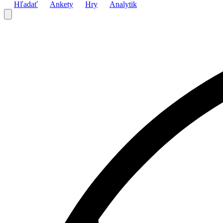
Hľadať
Ankety
Hry
Analytik