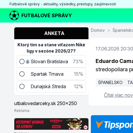
Futbalové správy - aktuality, výsledky, prestupy, zaujímavosti
FUTBALOVÉ SPRÁVY
Domov
>
Španielsk
ANKETA
Ktorý tím sa stane víťazom Niké
17.06.2026 20:3
ligy v sezóne 2026/27?
Eduardo Camav
Slovan Bratislava
73%
stredopoliara p
Spartak Trnava
15%
ŠPANIELSKO
TA
Dunajská Streda
12%
Čítaj viac nov
Reklama