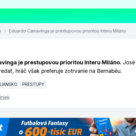
o
>
Eduardo Camavinga je prestupovou prioritou Interu Miláno
0
inga je prestupovou prioritou Interu Miláno.
José 
redať, hráč však preferuje zotrvanie na Bernabéu.
LIANSKO
PRESTUPY
iniek