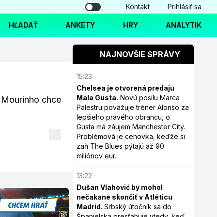
Kontakt
Prihlásiť sa
HĽADAŤ
ANKETY
HRY
ANALYTIK
NAJNOVŠIE SPRÁVY
15:23
Chelsea je otvorená predaju
Mala Gusta.
Novú posilu Marca
Mourinho chce
Palestru považuje tréner Alonso za
lepšieho pravého obrancu, o
Gusta má záujem Manchester City.
Problémová je cenovka, keďže si
zaň The Blues pýtajú až 90
miliónov eur.
13:22
Dušan Vlahović by mohol
nečakane skončiť v Atléticu
Madrid.
Srbský útočník sa do
Španielska presťahuje vtedy, keď