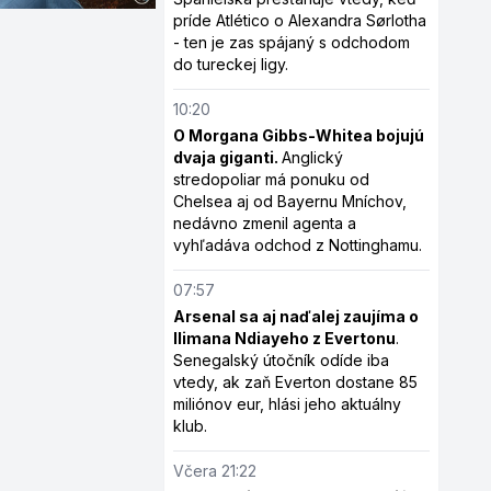
príde Atlético o Alexandra Sørlotha
- ten je zas spájaný s odchodom
do tureckej ligy.
10:20
O Morgana Gibbs-Whitea bojujú
dvaja giganti.
Anglický
stredopoliar má ponuku od
Chelsea aj od Bayernu Mníchov,
nedávno zmenil agenta a
vyhľadáva odchod z Nottinghamu.
07:57
Arsenal sa aj naďalej zaujíma o
Ilimana Ndiayeho z Evertonu
.
Senegalský útočník odíde iba
vtedy, ak zaň Everton dostane 85
miliónov eur, hlási jeho aktuálny
klub.
Včera 21:22