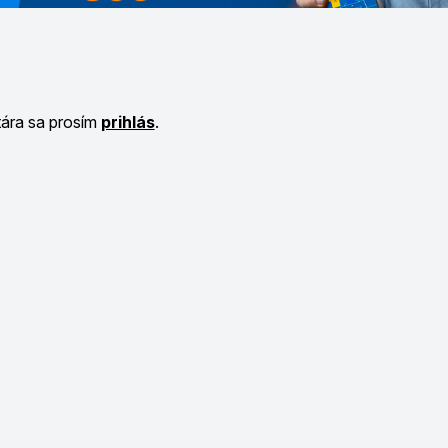
tára sa prosím
prihlás
.