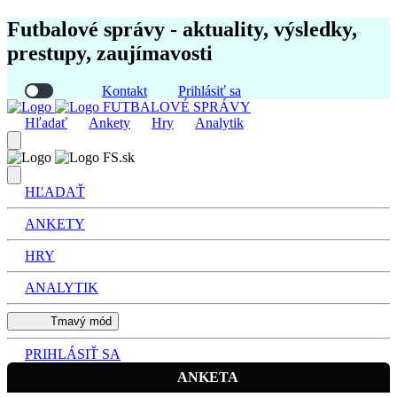
Futbalové správy - aktuality, výsledky,
prestupy, zaujímavosti
Kontakt
Prihlásiť sa
FUTBALOVÉ SPRÁVY
Hľadať
Ankety
Hry
Analytik
FS.sk
HĽADAŤ
ANKETY
HRY
ANALYTIK
Tmavý mód
PRIHLÁSIŤ SA
ANKETA