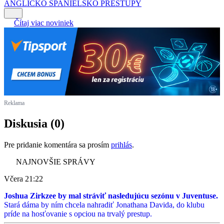
ANGLICKO
ŠPANIELSKO
PRESTUPY
Čítaj viac noviniek
Reklama
Diskusia (0)
Pre pridanie komentára sa prosím
prihlás
.
NAJNOVŠIE SPRÁVY
Včera 21:22
Joshua Zirkzee by mal stráviť nasledujúcu sezónu v Juventuse.
Stará dáma by ním chcela nahradiť Jonathana Davida, do klubu
príde na hosťovanie s opciou na trvalý prestup.