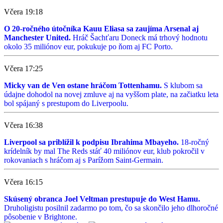
Včera 19:18
O 20-ročného útočníka Kauu Eliasa sa zaujíma Arsenal aj
Manchester United.
Hráč Šachťaru Doneck má trhový hodnotu
okolo 35 miliónov eur, pokukuje po ňom aj FC Porto.
Včera 17:25
Micky van de Ven ostane hráčom Tottenhamu.
S klubom sa
údajne dohodol na novej zmluve aj na vyššom plate, na začiatku leta
bol spájaný s prestupom do Liverpoolu.
Včera 16:38
Liverpool sa priblížil k podpisu Ibrahima Mbayeho.
18-ročný
krídelník by mal The Reds stáť 40 miliónov eur, klub pokročil v
rokovaniach s hráčom aj s Parížom Saint-Germain.
Včera 16:15
Skúsený obranca Joel Veltman prestupuje do West Hamu.
Druholigistu posilnil zadarmo po tom, čo sa skončilo jeho dlhoročné
pôsobenie v Brightone.