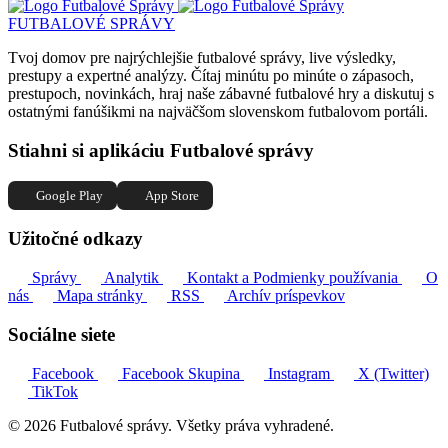
FUTBALOVÉ SPRÁVY
Tvoj domov pre najrýchlejšie futbalové správy, live výsledky,
prestupy a expertné analýzy. Čítaj minútu po minúte o zápasoch,
prestupoch, novinkách, hraj naše zábavné futbalové hry a diskutuj s
ostatnými fanúšikmi na najväčšom slovenskom futbalovom portáli.
Stiahni si aplikáciu Futbalové správy
Google Play
App Store
Užitočné odkazy
Správy
Analytik
Kontakt a Podmienky používania
O
nás
Mapa stránky
RSS
Archív príspevkov
Sociálne siete
Facebook
Facebook Skupina
Instagram
X (Twitter)
TikTok
© 2026 Futbalové správy. Všetky práva vyhradené.