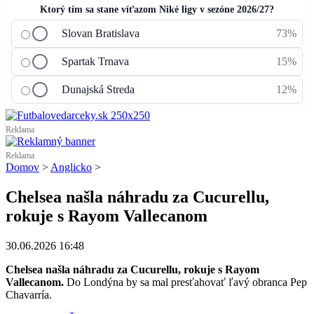
Ktorý tím sa stane víťazom Niké ligy v sezóne 2026/27?
Slovan Bratislava
73%
Spartak Trnava
15%
Dunajská Streda
12%
Reklama
Reklama
Domov
>
Anglicko
>
Chelsea našla náhradu za Cucurellu,
rokuje s Rayom Vallecanom
30.06.2026 16:48
Chelsea našla náhradu za Cucurellu, rokuje s Rayom
Vallecanom.
Do Londýna by sa mal presťahovať ľavý obranca Pep
Chavarría.