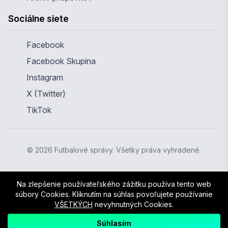
Sociálne siete
Facebook
Facebook Skupina
Instagram
X (Twitter)
TikTok
© 2026 Futbalové správy. Všetky práva vyhradené.
Na zlepšenie používateľského zážitku používa tento web
súbory Cookies. Kliknutím na súhlas povoľujete používanie
VŠETKÝCH
nevyhnutných Cookies.
Súhlasím