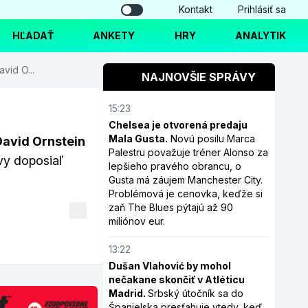
Kontakt
Prihlásiť sa
HĽADAŤ
ANKETY
HRY
ANALYTIK
vid O...
NAJNOVŠIE SPRÁVY
15:23
Chelsea je otvorená predaju
Mala Gusta.
Novú posilu Marca
David Ornstein
Palestru považuje tréner Alonso za
vy doposiaľ
lepšieho pravého obrancu, o
Gusta má záujem Manchester City.
Problémová je cenovka, keďže si
zaň The Blues pýtajú až 90
miliónov eur.
13:22
Dušan Vlahović by mohol
nečakane skončiť v Atléticu
Madrid.
Srbský útočník sa do
Španielska presťahuje vtedy, keď