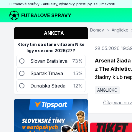
Futbalové správy - aktuality, výsledky, prestupy, zaujímavosti
FUTBALOVÉ SPRÁVY
Domov
>
Anglicko
ANKETA
Ktorý tím sa stane víťazom Niké
28.05.2026 19:3
ligy v sezóne 2026/27?
Arsenal žiada 
Slovan Bratislava
73%
z The Athletic
Spartak Trnava
15%
žiadny klub nep
Dunajská Streda
12%
ANGLICKO
Čítaj viac nov