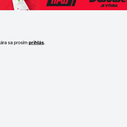
tára sa prosím
prihlás
.