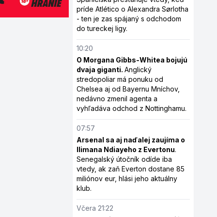
príde Atlético o Alexandra Sørlotha
- ten je zas spájaný s odchodom
do tureckej ligy.
10:20
O Morgana Gibbs-Whitea bojujú
dvaja giganti.
Anglický
stredopoliar má ponuku od
Chelsea aj od Bayernu Mníchov,
nedávno zmenil agenta a
vyhľadáva odchod z Nottinghamu.
07:57
Arsenal sa aj naďalej zaujíma o
Ilimana Ndiayeho z Evertonu
.
Senegalský útočník odíde iba
vtedy, ak zaň Everton dostane 85
miliónov eur, hlási jeho aktuálny
klub.
Včera 21:22