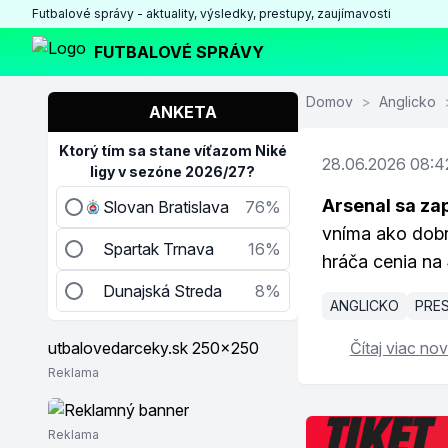
Futbalové správy - aktuality, výsledky, prestupy, zaujímavosti
FUTBALOVÉ SPRÁVY
Domov
>
Anglicko
ANKETA
Ktorý tím sa stane víťazom Niké
28.06.2026 08:4
ligy v sezóne 2026/27?
Arsenal sa zap
Slovan Bratislava
76%
vníma ako dobr
Spartak Trnava
16%
hráča cenia na 
Dunajská Streda
8%
ANGLICKO
PRE
Čítaj viac nov
Reklama
Reklama