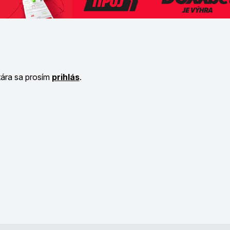
tára sa prosím
prihlás
.