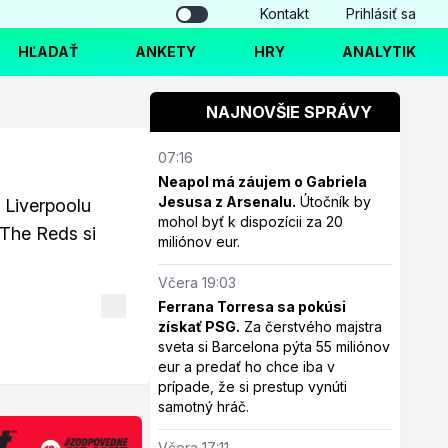
Kontakt
Prihlásiť sa
HĽADAŤ
ANKETY
HRY
ANALYTIK
NAJNOVŠIE SPRÁVY
07:16
Neapol má záujem o Gabriela
Jesusa z Arsenalu.
Útočník by
 Liverpoolu
mohol byť k dispozícii za 20
 The Reds si
miliónov eur.
Včera 19:03
Ferrana Torresa sa pokúsi
získať PSG.
Za čerstvého majstra
sveta si Barcelona pýta 55 miliónov
eur a predať ho chce iba v
prípade, že si prestup vynúti
samotný hráč.
Včera 17:11