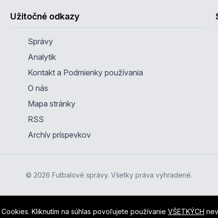
Užitočné odkazy
Správy
Analytik
Kontakt a Podmienky používania
O nás
Mapa stránky
RSS
Archív príspevkov
© 2026 Futbalové správy. Všetky práva vyhradené.
Cookies. Kliknutím na súhlas povoľujete používanie
VŠETKÝCH
nev