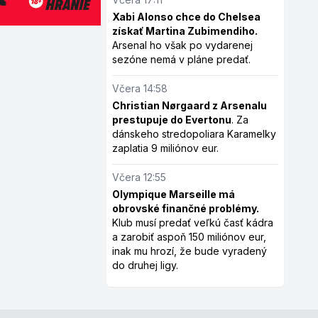
Xabi Alonso chce do Chelsea
získať Martina Zubimendiho.
Arsenal ho však po vydarenej
sezóne nemá v pláne predať.
Včera 14:58
Christian Nørgaard z Arsenalu
prestupuje do Evertonu
. Za
dánskeho stredopoliara Karamelky
zaplatia 9 miliónov eur.
Včera 12:55
Olympique Marseille má
obrovské finančné problémy.
Klub musí predať veľkú časť kádra
a zarobiť aspoň 150 miliónov eur,
inak mu hrozí, že bude vyradený
do druhej ligy.