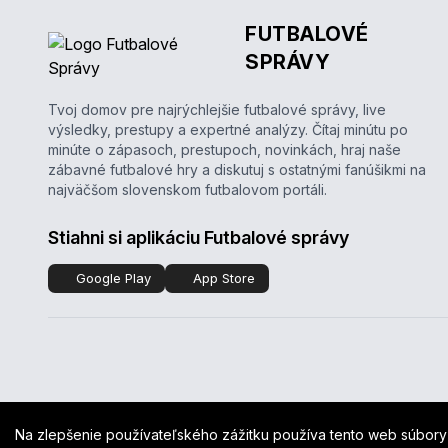
FUTBALOVÉ
SPRÁVY
Tvoj domov pre najrýchlejšie futbalové správy, live
výsledky, prestupy a expertné analýzy. Čítaj minútu po
minúte o zápasoch, prestupoch, novinkách, hraj naše
zábavné futbalové hry a diskutuj s ostatnými fanúšikmi na
najväčšom slovenskom futbalovom portáli.
Stiahni si aplikáciu Futbalové správy
Google Play
App Store
Na zlepšenie používateľského zážitku používa tento web súbory 