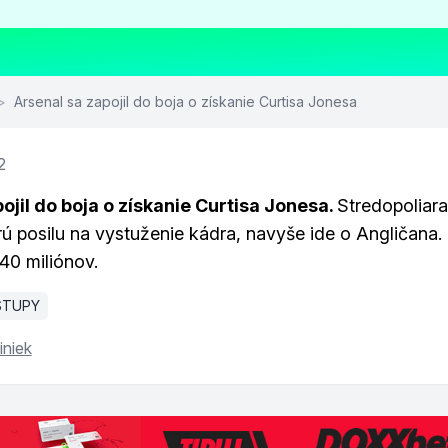
>
Arsenal sa zapojil do boja o získanie Curtisa Jonesa
2
ojil do boja o získanie Curtisa Jonesa.
Stredopoliara
ú posilu na vystuženie kádra, navyše ide o Angličana.
40 miliónov.
STUPY
iniek