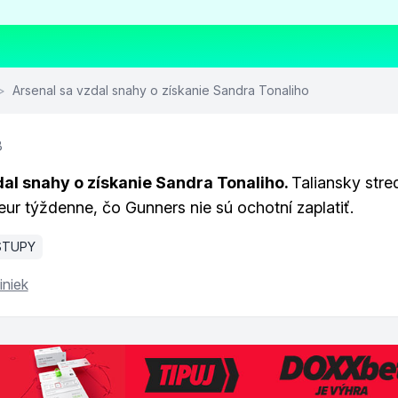
>
Arsenal sa vzdal snahy o získanie Sandra Tonaliho
3
dal snahy o získanie Sandra Tonaliho.
Taliansky stre
eur týždenne, čo Gunners nie sú ochotní zaplatiť.
STUPY
iniek