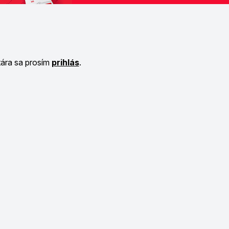
tára sa prosím
prihlás
.