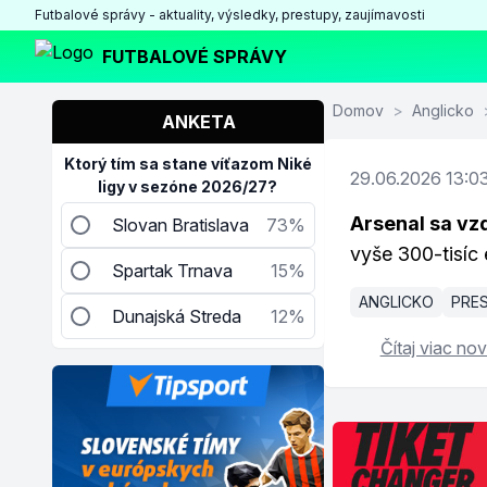
Futbalové správy - aktuality, výsledky, prestupy, zaujímavosti
FUTBALOVÉ SPRÁVY
Domov
>
Anglicko
ANKETA
Ktorý tím sa stane víťazom Niké
29.06.2026 13:0
ligy v sezóne 2026/27?
Arsenal sa vz
Slovan Bratislava
73%
vyše 300-tisíc 
Spartak Trnava
15%
ANGLICKO
PRE
Dunajská Streda
12%
Čítaj viac nov