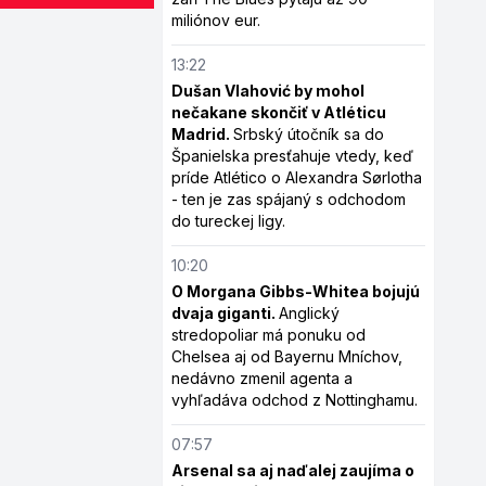
miliónov eur.
13:22
Dušan Vlahović by mohol
nečakane skončiť v Atléticu
Madrid.
Srbský útočník sa do
Španielska presťahuje vtedy, keď
príde Atlético o Alexandra Sørlotha
- ten je zas spájaný s odchodom
do tureckej ligy.
10:20
O Morgana Gibbs-Whitea bojujú
dvaja giganti.
Anglický
stredopoliar má ponuku od
Chelsea aj od Bayernu Mníchov,
nedávno zmenil agenta a
vyhľadáva odchod z Nottinghamu.
07:57
Arsenal sa aj naďalej zaujíma o