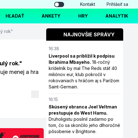
Kontakt
Prihlásiť sa
HĽADAŤ
ANKETY
HRY
ANALYTIK
lý rok"
NAJNOVŠIE SPRÁVY
16:38
Liverpool sa priblížil k podpisu
Ibrahima Mbayeho.
18-ročný
lý rok."
krídelník by mal The Reds stáť 40
uje menej a hra
miliónov eur, klub pokročil v
rokovaniach s hráčom aj s Parížom
Saint-Germain.
16:15
Skúsený obranca Joel Veltman
prestupuje do West Hamu.
Druholigistu posilnil zadarmo po
tom, čo sa skončilo jeho dlhoročné
pôsobenie v Brightone.