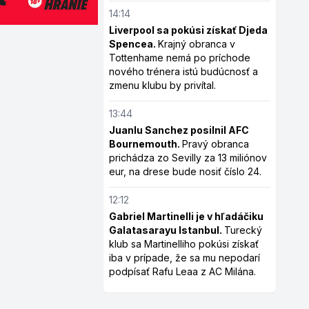
14:14
Liverpool sa pokúsi získať Djeda
Spencea.
Krajný obranca v
Tottenhame nemá po príchode
nového trénera istú budúcnosť a
zmenu klubu by privítal.
13:44
Juanlu Sanchez posilnil AFC
Bournemouth.
Pravý obranca
prichádza zo Sevilly za 13 miliónov
eur, na drese bude nosiť číslo 24.
12:12
Gabriel Martinelli je v hľadáčiku
Galatasarayu Istanbul.
Turecký
klub sa Martinelliho pokúsi získať
iba v prípade, že sa mu nepodarí
podpísať Rafu Leaa z AC Milána.