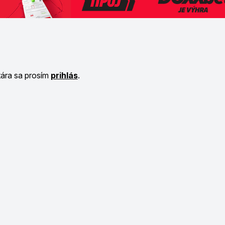
tára sa prosím
prihlás
.