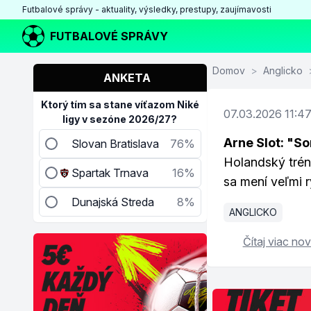
Futbalové správy - aktuality, výsledky, prestupy, zaujímavosti
FUTBALOVÉ SPRÁVY
Domov
>
Anglicko
ANKETA
Ktorý tím sa stane víťazom Niké
07.03.2026 11:4
ligy v sezóne 2026/27?
Arne Slot: "S
Slovan Bratislava
76%
Holandský tréne
Spartak Trnava
16%
sa mení veľmi r
Dunajská Streda
8%
ANGLICKO
Čítaj viac nov