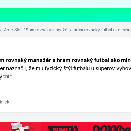
>
Arne Slot: "Som rovnaký manažér a hrám rovnaký futbal ako minu
7
om rovnaký manažér a hrám rovnaký futbal ako minu
r naznačil, že mu fyzický štýl futbalu u súperov vyhov
ýchlo.
iniek